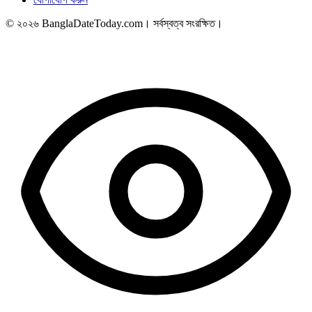
© ২০২৬ BanglaDateToday.com। সর্বস্বত্ব সংরক্ষিত।