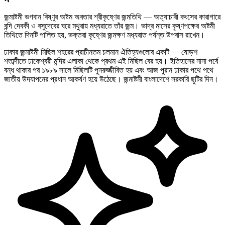
জন্মাষ্টমী ভগবান বিষ্ণুর অষ্টম অবতার শ্রীকৃষ্ণের জন্মতিথি — অত্যাচারী কংসের কারাগারে
বন্দি দেবকী ও বসুদেবের ঘরে মথুরায় মধ্যরাতে তাঁর জন্ম। ভাদ্র মাসের কৃষ্ণপক্ষের অষ্টমী
তিথিতে দিনটি পালিত হয়, ভক্তরা কৃষ্ণের জন্মক্ষণ মধ্যরাত পর্যন্ত উপবাস রাখেন।
ঢাকার জন্মাষ্টমী মিছিল শহরের প্রাচীনতম চলমান ঐতিহ্যগুলোর একটি — ষোড়শ
শতাব্দীতে ঢাকেশ্বরী মন্দির এলাকা থেকে প্রথম এই মিছিল বের হয়। ইতিহাসের নানা পর্বে
বন্ধ থাকার পর ১৯৮৯ সালে মিছিলটি পুনরুজ্জীবিত হয় এবং আজ পুরান ঢাকার পথে পথে
জাতীয় উদযাপনের প্রধান আকর্ষণ হয়ে উঠেছে। জন্মাষ্টমী বাংলাদেশে সরকারি ছুটির দিন।