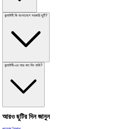
জন্মাষ্টমী কি বাংলাদেশে সরকারি ছুটি?
জন্মাষ্টমী-এর আর কত দিন বাকি?
আরও ছুটির দিন জানুন
পহেলা বৈশাখ