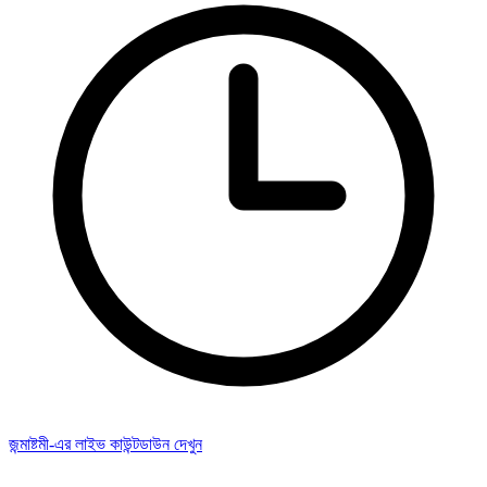
জন্মাষ্টমী-এর লাইভ কাউন্টডাউন দেখুন