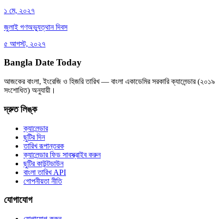
১ মে, ২০২৭
জুলাই গণঅভ্যুত্থান দিবস
৫ আগস্ট, ২০২৭
Bangla Date Today
আজকের বাংলা, ইংরেজি ও হিজরি তারিখ — বাংলা একাডেমির সরকারি ক্যালেন্ডার (২০১৯
সংশোধিত) অনুযায়ী।
দ্রুত লিঙ্ক
ক্যালেন্ডার
ছুটির দিন
তারিখ রূপান্তরক
ক্যালেন্ডার ফিড সাবস্ক্রাইব করুন
ছুটির কাউন্টডাউন
বাংলা তারিখ API
গোপনীয়তা নীতি
যোগাযোগ
যোগাযোগ করুন