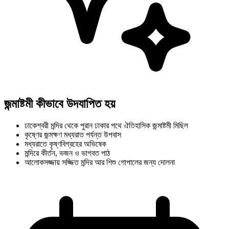
জন্মাষ্টমী কীভাবে উদযাপিত হয়
ঢাকেশ্বরী মন্দির থেকে পুরান ঢাকার পথে ঐতিহাসিক জন্মাষ্টমী মিছিল
কৃষ্ণের জন্মক্ষণ মধ্যরাত পর্যন্ত উপবাস
মধ্যরাতে কৃষ্ণবিগ্রহের অভিষেক
মন্দিরে কীর্তন, ভজন ও ভাগবত পাঠ
আলোকসজ্জায় সজ্জিত মন্দির আর শিশু গোপালের জন্য দোলনা