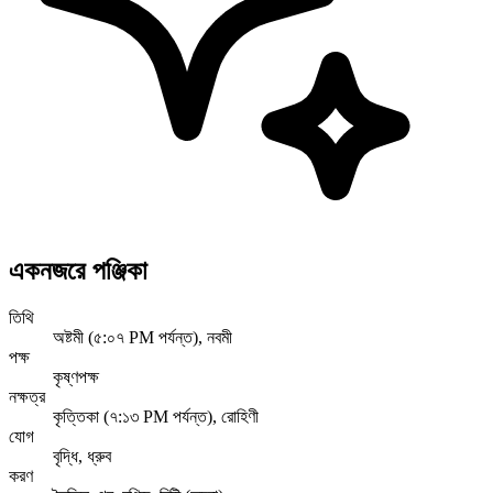
একনজরে পঞ্জিকা
তিথি
অষ্টমী (৫:০৭ PM পর্যন্ত), নবমী
পক্ষ
কৃষ্ণপক্ষ
নক্ষত্র
কৃত্তিকা (৭:১৩ PM পর্যন্ত), রোহিণী
যোগ
বৃদ্ধি, ধ্রুব
করণ