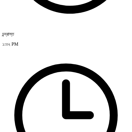
চন্দ্রাস্ত
১:৩২ PM