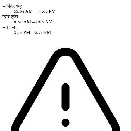
অভিজিৎ মুহূর্ত
১১:৩৭ AM – ১২:৩০ PM
ব্রাহ্ম মুহূর্ত
৪:০৩ AM – ৪:৪৬ AM
অমৃত কাল
৪:৫৮ PM – ৬:২৮ PM