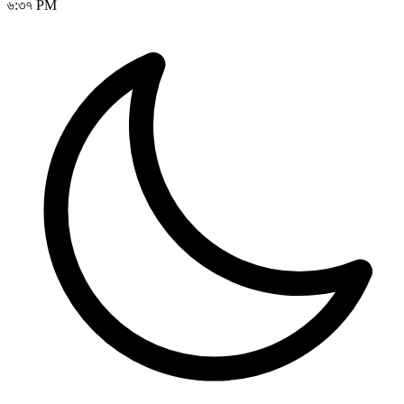
৬:৩৭ PM