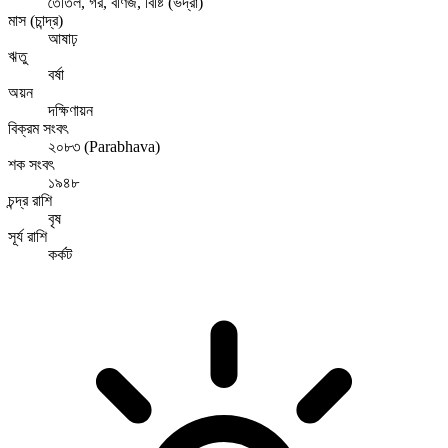
তৈতিল, গর, বণিজ, বিষ্টি (ভদ্রা)
মাস (চান্দ্র)
আষাঢ়
ঋতু
বর্ষা
অয়ন
দক্ষিণায়ন
বিক্রম সংবৎ
২০৮৩ (Parabhava)
শক সংবৎ
১৯৪৮
চন্দ্র রাশি
বৃষ
সূর্য রাশি
কর্কট