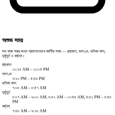
অশুভ সময়
শুভ কাজ শুরুর জন্য প্রথাগতভাবে বর্জনীয় সময় — রাহুকাল, যমগণ্ড, গুলিকা কাল,
দুর্মুহূর্ত ও বর্জ্যম।
রাহুকাল
১০:২৫ AM – ১২:০৪ PM
যমগণ্ড
৩:২০ PM – ৪:৫৯ PM
গুলিকা কাল
৭:০৮ AM – ৮:৪৭ AM
দুর্মুহূর্ত
৮:০৭ AM – ৯:০০ AM, ৯:৫২ AM – ১০:৪৫ AM, ৪:৫২ PM – ৫:৪৫
PM
বর্জ্যম
৭:৫৮ AM – ৯:২৮ AM