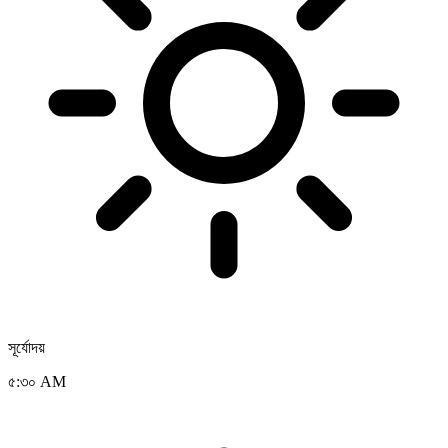
সূর্যোদয়
৫:৩০ AM