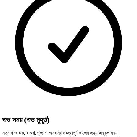
শুভ সময় (শুভ মুহূর্ত)
নতুন কাজ শুরু, যাত্রা, পূজা ও অন্যান্য গুরুত্বপূর্ণ কাজের জন্য অনুকূল সময়।