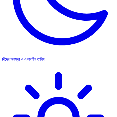
চাঁদের অবস্থা ও একাদশীর তারিখ