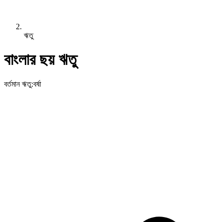
ঋতু
বাংলার ছয় ঋতু
বর্তমান ঋতু
:
বর্ষা