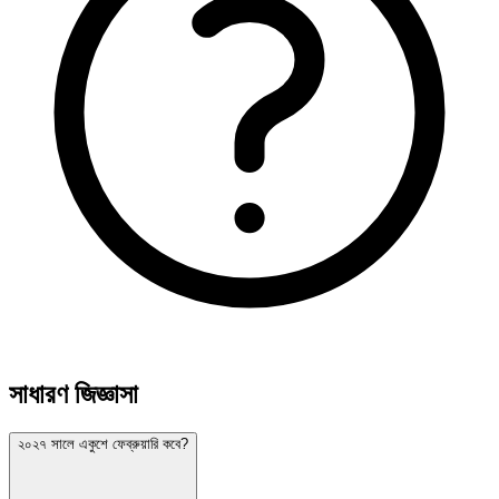
সাধারণ জিজ্ঞাসা
২০২৭ সালে একুশে ফেব্রুয়ারি কবে?