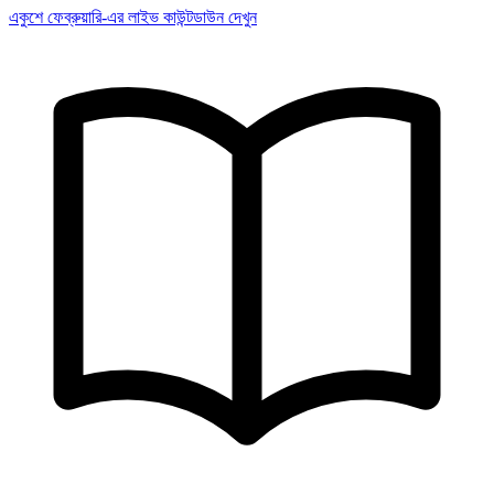
একুশে ফেব্রুয়ারি-এর লাইভ কাউন্টডাউন দেখুন