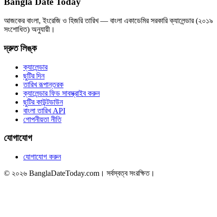
Bangla Date Today
আজকের বাংলা, ইংরেজি ও হিজরি তারিখ — বাংলা একাডেমির সরকারি ক্যালেন্ডার (২০১৯
সংশোধিত) অনুযায়ী।
দ্রুত লিঙ্ক
ক্যালেন্ডার
ছুটির দিন
তারিখ রূপান্তরক
ক্যালেন্ডার ফিড সাবস্ক্রাইব করুন
ছুটির কাউন্টডাউন
বাংলা তারিখ API
গোপনীয়তা নীতি
যোগাযোগ
যোগাযোগ করুন
© ২০২৬ BanglaDateToday.com। সর্বস্বত্ব সংরক্ষিত।