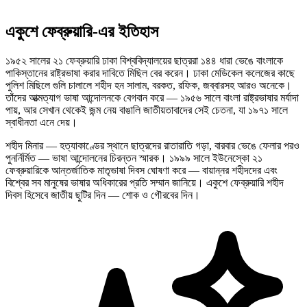
একুশে ফেব্রুয়ারি-এর ইতিহাস
১৯৫২ সালের ২১ ফেব্রুয়ারি ঢাকা বিশ্ববিদ্যালয়ের ছাত্ররা ১৪৪ ধারা ভেঙে বাংলাকে
পাকিস্তানের রাষ্ট্রভাষা করার দাবিতে মিছিল বের করেন। ঢাকা মেডিকেল কলেজের কাছে
পুলিশ মিছিলে গুলি চালালে শহীদ হন সালাম, বরকত, রফিক, জব্বারসহ আরও অনেকে।
তাঁদের আত্মত্যাগ ভাষা আন্দোলনকে বেগবান করে — ১৯৫৬ সালে বাংলা রাষ্ট্রভাষার মর্যাদা
পায়, আর সেখান থেকেই জন্ম নেয় বাঙালি জাতীয়তাবাদের সেই চেতনা, যা ১৯৭১ সালে
স্বাধীনতা এনে দেয়।
শহীদ মিনার — হত্যাকাণ্ডের স্থানে ছাত্রদের রাতারাতি গড়া, বারবার ভেঙে ফেলার পরও
পুনর্নির্মিত — ভাষা আন্দোলনের চিরন্তন স্মারক। ১৯৯৯ সালে ইউনেস্কো ২১
ফেব্রুয়ারিকে আন্তর্জাতিক মাতৃভাষা দিবস ঘোষণা করে — বায়ান্নর শহীদদের এবং
বিশ্বের সব মানুষের ভাষার অধিকারের প্রতি সম্মান জানিয়ে। একুশে ফেব্রুয়ারি শহীদ
দিবস হিসেবে জাতীয় ছুটির দিন — শোক ও গৌরবের দিন।