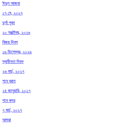
ঈদুল আজহা
১৭ মে, ২০২৭
দুর্গা পূজা
২০ অক্টোবর, ২০২৬
বিজয় দিবস
১৬ ডিসেম্বর, ২০২৬
স্বাধীনতা দিবস
২৬ মার্চ, ২০২৭
শবে বরাত
২৪ জানুয়ারি, ২০২৭
শবে কদর
৭ মার্চ, ২০২৭
আশুরা