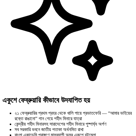
একুশে ফেব্রুয়ারি কীভাবে উদযাপিত হয়
২১ ফেব্রুয়ারির প্রথম প্রহর থেকে খালি পায়ে প্রভাতফেরি — “আমার ভাইয়ের
রক্তে রাঙানো” গান গেয়ে শহীদ মিনারে যাত্রা
কেন্দ্রীয় শহীদ মিনারসহ সারাদেশের শহীদ মিনারে পুষ্পার্ঘ্য অর্পণ
সব সরকারি ভবনে জাতীয় পতাকা অর্ধনমিত রাখা
বাংলা একাডেমি প্রাঙ্গণে মাসব্যাপী অমর একুশে বইমেলা