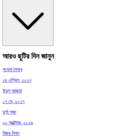
আরও ছুটির দিন জানুন
পহেলা বৈশাখ
১৪ এপ্রিল, ২০২৭
ঈদুল আজহা
১৭ মে, ২০২৭
দুর্গা পূজা
২০ অক্টোবর, ২০২৬
বিজয় দিবস