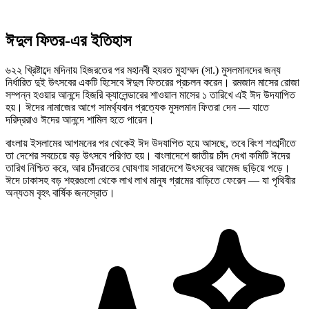
ঈদুল ফিতর-এর ইতিহাস
৬২২ খ্রিষ্টাব্দে মদিনায় হিজরতের পর মহানবী হযরত মুহাম্মদ (সা.) মুসলমানদের জন্য
নির্ধারিত দুই উৎসবের একটি হিসেবে ঈদুল ফিতরের প্রচলন করেন। রমজান মাসের রোজা
সম্পন্ন হওয়ার আনন্দে হিজরি ক্যালেন্ডারের শাওয়াল মাসের ১ তারিখে এই ঈদ উদযাপিত
হয়। ঈদের নামাজের আগে সামর্থ্যবান প্রত্যেক মুসলমান ফিতরা দেন — যাতে
দরিদ্ররাও ঈদের আনন্দে শামিল হতে পারেন।
বাংলায় ইসলামের আগমনের পর থেকেই ঈদ উদযাপিত হয়ে আসছে, তবে বিংশ শতাব্দীতে
তা দেশের সবচেয়ে বড় উৎসবে পরিণত হয়। বাংলাদেশে জাতীয় চাঁদ দেখা কমিটি ঈদের
তারিখ নিশ্চিত করে, আর চাঁদরাতের ঘোষণায় সারাদেশে উৎসবের আমেজ ছড়িয়ে পড়ে।
ঈদে ঢাকাসহ বড় শহরগুলো থেকে লাখ লাখ মানুষ গ্রামের বাড়িতে ফেরেন — যা পৃথিবীর
অন্যতম বৃহৎ বার্ষিক জনস্রোত।