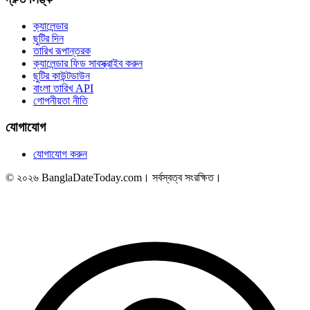
ক্যালেন্ডার
ছুটির দিন
তারিখ রূপান্তরক
ক্যালেন্ডার ফিড সাবস্ক্রাইব করুন
ছুটির কাউন্টডাউন
বাংলা তারিখ API
গোপনীয়তা নীতি
যোগাযোগ
যোগাযোগ করুন
© ২০২৬ BanglaDateToday.com। সর্বস্বত্ব সংরক্ষিত।