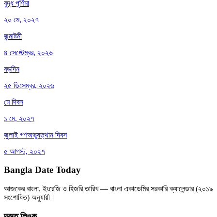
বুদ্ধ পূর্ণিমা
২০ মে, ২০২৭
জন্মাষ্টমী
৪ সেপ্টেম্বর, ২০২৬
বড়দিন
২৫ ডিসেম্বর, ২০২৬
মে দিবস
১ মে, ২০২৭
জুলাই গণঅভ্যুত্থান দিবস
৫ আগস্ট, ২০২৭
Bangla Date Today
আজকের বাংলা, ইংরেজি ও হিজরি তারিখ — বাংলা একাডেমির সরকারি ক্যালেন্ডার (২০১৯
সংশোধিত) অনুযায়ী।
দ্রুত লিঙ্ক