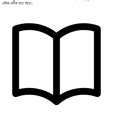
এদিক-ওদিক হতে পারে।