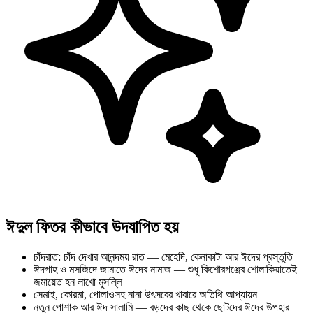
ঈদুল ফিতর কীভাবে উদযাপিত হয়
চাঁদরাত: চাঁদ দেখার আনন্দময় রাত — মেহেদি, কেনাকাটা আর ঈদের প্রস্তুতি
ঈদগাহ ও মসজিদে জামাতে ঈদের নামাজ — শুধু কিশোরগঞ্জের শোলাকিয়াতেই
জমায়েত হন লাখো মুসল্লি
সেমাই, কোরমা, পোলাওসহ নানা উৎসবের খাবারে অতিথি আপ্যায়ন
নতুন পোশাক আর ঈদ সালামি — বড়দের কাছ থেকে ছোটদের ঈদের উপহার