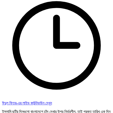
ঈদুল ফিতর-এর লাইভ কাউন্টডাউন দেখুন
ইসলামি ছুটির দিনগুলো বাংলাদেশে চাঁদ দেখার উপর নির্ভরশীল, তাই প্রকৃত তারিখ এক দিন