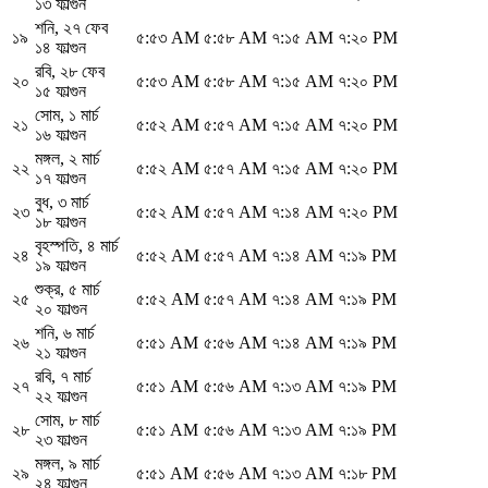
১৩ ফাল্গুন
শনি
,
২৭ ফেব
১৯
৫:৫৩ AM
৫:৫৮ AM
৭:১৫ AM
৭:২০ PM
১৪ ফাল্গুন
রবি
,
২৮ ফেব
২০
৫:৫৩ AM
৫:৫৮ AM
৭:১৫ AM
৭:২০ PM
১৫ ফাল্গুন
সোম
,
১ মার্চ
২১
৫:৫২ AM
৫:৫৭ AM
৭:১৫ AM
৭:২০ PM
১৬ ফাল্গুন
মঙ্গল
,
২ মার্চ
২২
৫:৫২ AM
৫:৫৭ AM
৭:১৫ AM
৭:২০ PM
১৭ ফাল্গুন
বুধ
,
৩ মার্চ
২৩
৫:৫২ AM
৫:৫৭ AM
৭:১৪ AM
৭:২০ PM
১৮ ফাল্গুন
বৃহস্পতি
,
৪ মার্চ
২৪
৫:৫২ AM
৫:৫৭ AM
৭:১৪ AM
৭:১৯ PM
১৯ ফাল্গুন
শুক্র
,
৫ মার্চ
২৫
৫:৫২ AM
৫:৫৭ AM
৭:১৪ AM
৭:১৯ PM
২০ ফাল্গুন
শনি
,
৬ মার্চ
২৬
৫:৫১ AM
৫:৫৬ AM
৭:১৪ AM
৭:১৯ PM
২১ ফাল্গুন
রবি
,
৭ মার্চ
২৭
৫:৫১ AM
৫:৫৬ AM
৭:১৩ AM
৭:১৯ PM
২২ ফাল্গুন
সোম
,
৮ মার্চ
২৮
৫:৫১ AM
৫:৫৬ AM
৭:১৩ AM
৭:১৯ PM
২৩ ফাল্গুন
মঙ্গল
,
৯ মার্চ
২৯
৫:৫১ AM
৫:৫৬ AM
৭:১৩ AM
৭:১৮ PM
২৪ ফাল্গুন