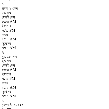
১
মঙ্গল
,
৯ ফেব
২৬ মাঘ
সেহরি শেষ
৫:৫৩ AM
ইফতার
৭:২১ PM
ফজর
৫:৫৮ AM
সূর্যোদয়
৭:১৭ AM
২
বুধ
,
১০ ফেব
২৭ মাঘ
সেহরি শেষ
৫:৫৩ AM
ইফতার
৭:২১ PM
ফজর
৫:৫৮ AM
সূর্যোদয়
৭:১৭ AM
৩
বৃহস্পতি
,
১১ ফেব