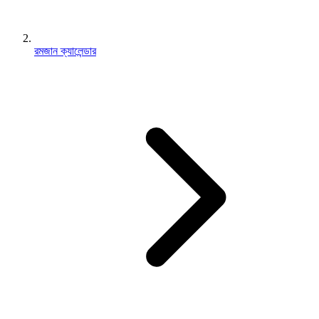
রমজান ক্যালেন্ডার