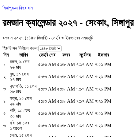
সিঙ্গাপুর-এ ফিরে যান
রমজান ক্যালেন্ডার ২০২৭ - সেংকাং, সিঙ্গাপুর
রমজান ২০২৭ (১৪৪৮ হিজরি) - সেহরি ও ইফতারের সময়সূচি
হিজরি সন নির্বাচন করুন
:
দিন
তারিখ
সেহরি শেষ
ফজর
সূর্যোদয়
ইফতার
মঙ্গল
,
৯ ফেব
১
৫:৫৩ AM
৫:৫৮ AM
৭:১৭ AM
৭:২১ PM
২৬ মাঘ
বুধ
,
১০ ফেব
২
৫:৫৩ AM
৫:৫৮ AM
৭:১৭ AM
৭:২১ PM
২৭ মাঘ
বৃহস্পতি
,
১১ ফেব
৩
৫:৫৩ AM
৫:৫৮ AM
৭:১৭ AM
৭:২১ PM
২৮ মাঘ
শুক্র
,
১২ ফেব
৪
৫:৫৩ AM
৫:৫৮ AM
৭:১৭ AM
৭:২১ PM
২৯ মাঘ
শনি
,
১৩ ফেব
৫
৫:৫৩ AM
৫:৫৮ AM
৭:১৭ AM
৭:২১ PM
৩০ মাঘ
রবি
,
১৪ ফেব
৬
৫:৫৩ AM
৫:৫৮ AM
৭:১৭ AM
৭:২১ PM
১ ফাল্গুন
সোম
,
১৫ ফেব