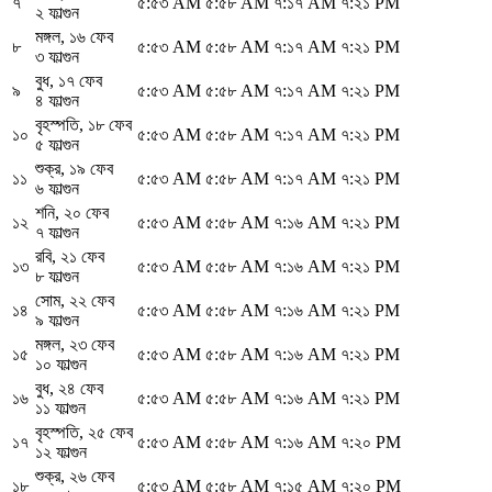
৭
৫:৫৩ AM
৫:৫৮ AM
৭:১৭ AM
৭:২১ PM
২ ফাল্গুন
মঙ্গল
,
১৬ ফেব
৮
৫:৫৩ AM
৫:৫৮ AM
৭:১৭ AM
৭:২১ PM
৩ ফাল্গুন
বুধ
,
১৭ ফেব
৯
৫:৫৩ AM
৫:৫৮ AM
৭:১৭ AM
৭:২১ PM
৪ ফাল্গুন
বৃহস্পতি
,
১৮ ফেব
১০
৫:৫৩ AM
৫:৫৮ AM
৭:১৭ AM
৭:২১ PM
৫ ফাল্গুন
শুক্র
,
১৯ ফেব
১১
৫:৫৩ AM
৫:৫৮ AM
৭:১৭ AM
৭:২১ PM
৬ ফাল্গুন
শনি
,
২০ ফেব
১২
৫:৫৩ AM
৫:৫৮ AM
৭:১৬ AM
৭:২১ PM
৭ ফাল্গুন
রবি
,
২১ ফেব
১৩
৫:৫৩ AM
৫:৫৮ AM
৭:১৬ AM
৭:২১ PM
৮ ফাল্গুন
সোম
,
২২ ফেব
১৪
৫:৫৩ AM
৫:৫৮ AM
৭:১৬ AM
৭:২১ PM
৯ ফাল্গুন
মঙ্গল
,
২৩ ফেব
১৫
৫:৫৩ AM
৫:৫৮ AM
৭:১৬ AM
৭:২১ PM
১০ ফাল্গুন
বুধ
,
২৪ ফেব
১৬
৫:৫৩ AM
৫:৫৮ AM
৭:১৬ AM
৭:২১ PM
১১ ফাল্গুন
বৃহস্পতি
,
২৫ ফেব
১৭
৫:৫৩ AM
৫:৫৮ AM
৭:১৬ AM
৭:২০ PM
১২ ফাল্গুন
শুক্র
,
২৬ ফেব
১৮
৫:৫৩ AM
৫:৫৮ AM
৭:১৫ AM
৭:২০ PM