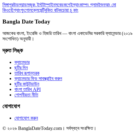
সিঙ্গাপুর
উডল্যান্ডস
জুরং ইস্ট
টাম্পাইনস
বেডক
গেইল্যাং
কাম্পং গ্লাম
ইশুন
আং মো
কিও
হৌগ্যাং
পুংগোল
ক্লেমেন্টি
বুকিত বাটক
চোয়া চু কাং
Bangla Date Today
আজকের বাংলা, ইংরেজি ও হিজরি তারিখ — বাংলা একাডেমির সরকারি ক্যালেন্ডার (২০১৯
সংশোধিত) অনুযায়ী।
দ্রুত লিঙ্ক
ক্যালেন্ডার
ছুটির দিন
তারিখ রূপান্তরক
ক্যালেন্ডার ফিড সাবস্ক্রাইব করুন
ছুটির কাউন্টডাউন
বাংলা তারিখ API
গোপনীয়তা নীতি
যোগাযোগ
যোগাযোগ করুন
© ২০২৬ BanglaDateToday.com। সর্বস্বত্ব সংরক্ষিত।