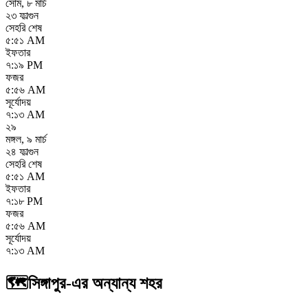
সোম
,
৮ মার্চ
২৩ ফাল্গুন
সেহরি শেষ
৫:৫১ AM
ইফতার
৭:১৯ PM
ফজর
৫:৫৬ AM
সূর্যোদয়
৭:১৩ AM
২৯
মঙ্গল
,
৯ মার্চ
২৪ ফাল্গুন
সেহরি শেষ
৫:৫১ AM
ইফতার
৭:১৮ PM
ফজর
৫:৫৬ AM
সূর্যোদয়
৭:১৩ AM
🗺️
সিঙ্গাপুর-এর অন্যান্য শহর