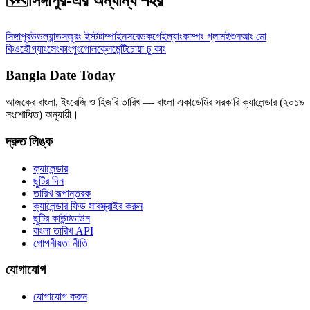
🗺️
সিঙ্গাপুর-এর অন্যান্য শহর
সিঙ্গাপুর
উডল্যান্ডস
জুরং ইস্ট
টাম্পাইনস
বেডক
গেইল্যাং
কাম্পং গ্লাম
ইশুন
আং মো
কিও
হৌগ্যাং
সেংকাং
পুংগোল
ক্লেমেন্টি
চোয়া চু কাং
Bangla Date Today
আজকের বাংলা, ইংরেজি ও হিজরি তারিখ — বাংলা একাডেমির সরকারি ক্যালেন্ডার (২০১৯
সংশোধিত) অনুযায়ী।
দ্রুত লিঙ্ক
ক্যালেন্ডার
ছুটির দিন
তারিখ রূপান্তরক
ক্যালেন্ডার ফিড সাবস্ক্রাইব করুন
ছুটির কাউন্টডাউন
বাংলা তারিখ API
গোপনীয়তা নীতি
যোগাযোগ
যোগাযোগ করুন