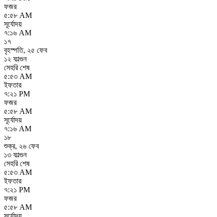
ফজর
৫:৫৮ AM
সূর্যোদয়
৭:১৬ AM
১৭
বৃহস্পতি
,
২৫ ফেব
১২ ফাল্গুন
সেহরি শেষ
৫:৫৩ AM
ইফতার
৭:২১ PM
ফজর
৫:৫৮ AM
সূর্যোদয়
৭:১৬ AM
১৮
শুক্র
,
২৬ ফেব
১৩ ফাল্গুন
সেহরি শেষ
৫:৫৩ AM
ইফতার
৭:২১ PM
ফজর
৫:৫৮ AM
সূর্যোদয়