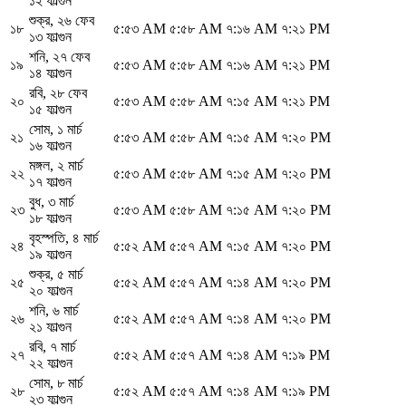
১২ ফাল্গুন
শুক্র
,
২৬ ফেব
১৮
৫:৫৩ AM
৫:৫৮ AM
৭:১৬ AM
৭:২১ PM
১৩ ফাল্গুন
শনি
,
২৭ ফেব
১৯
৫:৫৩ AM
৫:৫৮ AM
৭:১৬ AM
৭:২১ PM
১৪ ফাল্গুন
রবি
,
২৮ ফেব
২০
৫:৫৩ AM
৫:৫৮ AM
৭:১৫ AM
৭:২১ PM
১৫ ফাল্গুন
সোম
,
১ মার্চ
২১
৫:৫৩ AM
৫:৫৮ AM
৭:১৫ AM
৭:২০ PM
১৬ ফাল্গুন
মঙ্গল
,
২ মার্চ
২২
৫:৫৩ AM
৫:৫৮ AM
৭:১৫ AM
৭:২০ PM
১৭ ফাল্গুন
বুধ
,
৩ মার্চ
২৩
৫:৫৩ AM
৫:৫৮ AM
৭:১৫ AM
৭:২০ PM
১৮ ফাল্গুন
বৃহস্পতি
,
৪ মার্চ
২৪
৫:৫২ AM
৫:৫৭ AM
৭:১৫ AM
৭:২০ PM
১৯ ফাল্গুন
শুক্র
,
৫ মার্চ
২৫
৫:৫২ AM
৫:৫৭ AM
৭:১৪ AM
৭:২০ PM
২০ ফাল্গুন
শনি
,
৬ মার্চ
২৬
৫:৫২ AM
৫:৫৭ AM
৭:১৪ AM
৭:২০ PM
২১ ফাল্গুন
রবি
,
৭ মার্চ
২৭
৫:৫২ AM
৫:৫৭ AM
৭:১৪ AM
৭:১৯ PM
২২ ফাল্গুন
সোম
,
৮ মার্চ
২৮
৫:৫২ AM
৫:৫৭ AM
৭:১৪ AM
৭:১৯ PM
২৩ ফাল্গুন