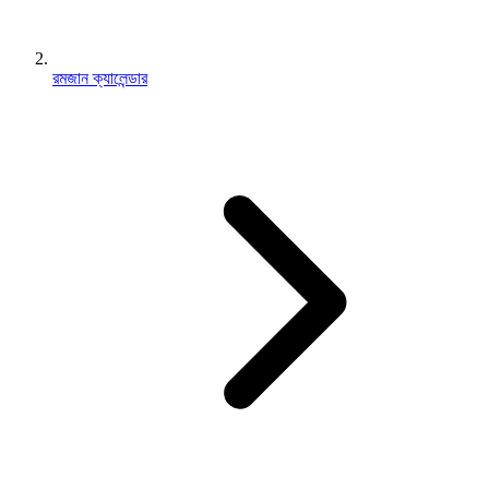
রমজান ক্যালেন্ডার