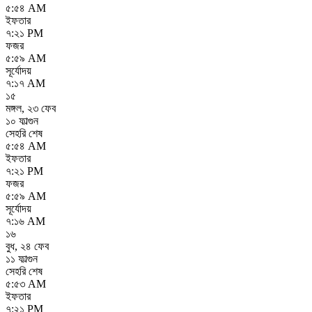
৫:৫৪ AM
ইফতার
৭:২১ PM
ফজর
৫:৫৯ AM
সূর্যোদয়
৭:১৭ AM
১৫
মঙ্গল
,
২৩ ফেব
১০ ফাল্গুন
সেহরি শেষ
৫:৫৪ AM
ইফতার
৭:২১ PM
ফজর
৫:৫৯ AM
সূর্যোদয়
৭:১৬ AM
১৬
বুধ
,
২৪ ফেব
১১ ফাল্গুন
সেহরি শেষ
৫:৫৩ AM
ইফতার
৭:২১ PM