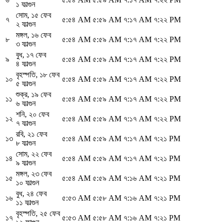
১ ফাল্গুন
সোম
,
১৫ ফেব
৭
৫:৫৪ AM
৫:৫৯ AM
৭:১৭ AM
৭:২২ PM
২ ফাল্গুন
মঙ্গল
,
১৬ ফেব
৮
৫:৫৪ AM
৫:৫৯ AM
৭:১৭ AM
৭:২২ PM
৩ ফাল্গুন
বুধ
,
১৭ ফেব
৯
৫:৫৪ AM
৫:৫৯ AM
৭:১৭ AM
৭:২২ PM
৪ ফাল্গুন
বৃহস্পতি
,
১৮ ফেব
১০
৫:৫৪ AM
৫:৫৯ AM
৭:১৭ AM
৭:২২ PM
৫ ফাল্গুন
শুক্র
,
১৯ ফেব
১১
৫:৫৪ AM
৫:৫৯ AM
৭:১৭ AM
৭:২২ PM
৬ ফাল্গুন
শনি
,
২০ ফেব
১২
৫:৫৪ AM
৫:৫৯ AM
৭:১৭ AM
৭:২২ PM
৭ ফাল্গুন
রবি
,
২১ ফেব
১৩
৫:৫৪ AM
৫:৫৯ AM
৭:১৭ AM
৭:২১ PM
৮ ফাল্গুন
সোম
,
২২ ফেব
১৪
৫:৫৪ AM
৫:৫৯ AM
৭:১৭ AM
৭:২১ PM
৯ ফাল্গুন
মঙ্গল
,
২৩ ফেব
১৫
৫:৫৪ AM
৫:৫৯ AM
৭:১৬ AM
৭:২১ PM
১০ ফাল্গুন
বুধ
,
২৪ ফেব
১৬
৫:৫৩ AM
৫:৫৮ AM
৭:১৬ AM
৭:২১ PM
১১ ফাল্গুন
বৃহস্পতি
,
২৫ ফেব
১৭
৫:৫৩ AM
৫:৫৮ AM
৭:১৬ AM
৭:২১ PM