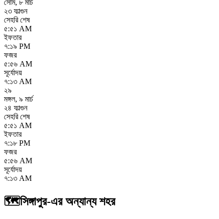
সোম
,
৮ মার্চ
২৩ ফাল্গুন
সেহরি শেষ
৫:৫১ AM
ইফতার
৭:১৯ PM
ফজর
৫:৫৬ AM
সূর্যোদয়
৭:১৩ AM
২৯
মঙ্গল
,
৯ মার্চ
২৪ ফাল্গুন
সেহরি শেষ
৫:৫১ AM
ইফতার
৭:১৮ PM
ফজর
৫:৫৬ AM
সূর্যোদয়
৭:১৩ AM
🗺️
সিঙ্গাপুর-এর অন্যান্য শহর