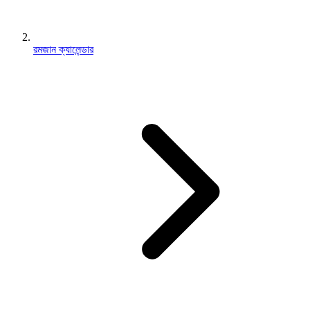
রমজান ক্যালেন্ডার