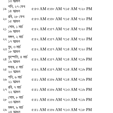
১৩ ফাল্গুন
শনি
,
২৭ ফেব
১৯
৫:৫৩ AM
৫:৫৮ AM
৭:১৫ AM
৭:২০ PM
১৪ ফাল্গুন
রবি
,
২৮ ফেব
২০
৫:৫৩ AM
৫:৫৮ AM
৭:১৫ AM
৭:২০ PM
১৫ ফাল্গুন
সোম
,
১ মার্চ
২১
৫:৫২ AM
৫:৫৭ AM
৭:১৫ AM
৭:২০ PM
১৬ ফাল্গুন
মঙ্গল
,
২ মার্চ
২২
৫:৫২ AM
৫:৫৭ AM
৭:১৫ AM
৭:২০ PM
১৭ ফাল্গুন
বুধ
,
৩ মার্চ
২৩
৫:৫২ AM
৫:৫৭ AM
৭:১৪ AM
৭:২০ PM
১৮ ফাল্গুন
বৃহস্পতি
,
৪ মার্চ
২৪
৫:৫২ AM
৫:৫৭ AM
৭:১৪ AM
৭:১৯ PM
১৯ ফাল্গুন
শুক্র
,
৫ মার্চ
২৫
৫:৫২ AM
৫:৫৭ AM
৭:১৪ AM
৭:১৯ PM
২০ ফাল্গুন
শনি
,
৬ মার্চ
২৬
৫:৫১ AM
৫:৫৬ AM
৭:১৪ AM
৭:১৯ PM
২১ ফাল্গুন
রবি
,
৭ মার্চ
২৭
৫:৫১ AM
৫:৫৬ AM
৭:১৩ AM
৭:১৯ PM
২২ ফাল্গুন
সোম
,
৮ মার্চ
২৮
৫:৫১ AM
৫:৫৬ AM
৭:১৩ AM
৭:১৯ PM
২৩ ফাল্গুন
মঙ্গল
,
৯ মার্চ
২৯
৫:৫১ AM
৫:৫৬ AM
৭:১৩ AM
৭:১৮ PM
২৪ ফাল্গুন