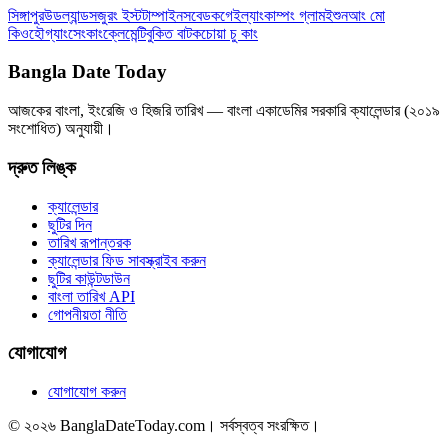
সিঙ্গাপুর
উডল্যান্ডস
জুরং ইস্ট
টাম্পাইনস
বেডক
গেইল্যাং
কাম্পং গ্লাম
ইশুন
আং মো
কিও
হৌগ্যাং
সেংকাং
ক্লেমেন্টি
বুকিত বাটক
চোয়া চু কাং
Bangla Date Today
আজকের বাংলা, ইংরেজি ও হিজরি তারিখ — বাংলা একাডেমির সরকারি ক্যালেন্ডার (২০১৯
সংশোধিত) অনুযায়ী।
দ্রুত লিঙ্ক
ক্যালেন্ডার
ছুটির দিন
তারিখ রূপান্তরক
ক্যালেন্ডার ফিড সাবস্ক্রাইব করুন
ছুটির কাউন্টডাউন
বাংলা তারিখ API
গোপনীয়তা নীতি
যোগাযোগ
যোগাযোগ করুন
© ২০২৬ BanglaDateToday.com। সর্বস্বত্ব সংরক্ষিত।