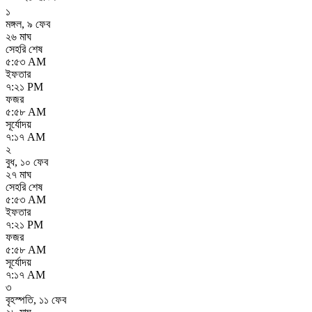
১
মঙ্গল
,
৯ ফেব
২৬ মাঘ
সেহরি শেষ
৫:৫৩ AM
ইফতার
৭:২১ PM
ফজর
৫:৫৮ AM
সূর্যোদয়
৭:১৭ AM
২
বুধ
,
১০ ফেব
২৭ মাঘ
সেহরি শেষ
৫:৫৩ AM
ইফতার
৭:২১ PM
ফজর
৫:৫৮ AM
সূর্যোদয়
৭:১৭ AM
৩
বৃহস্পতি
,
১১ ফেব