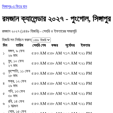
সিঙ্গাপুর-এ ফিরে যান
রমজান ক্যালেন্ডার ২০২৭ - পুংগোল, সিঙ্গাপুর
রমজান ২০২৭ (১৪৪৮ হিজরি) - সেহরি ও ইফতারের সময়সূচি
হিজরি সন নির্বাচন করুন
:
দিন
তারিখ
সেহরি শেষ
ফজর
সূর্যোদয়
ইফতার
মঙ্গল
,
৯ ফেব
১
৫:৫৩ AM
৫:৫৮ AM
৭:১৭ AM
৭:২১ PM
২৬ মাঘ
বুধ
,
১০ ফেব
২
৫:৫৩ AM
৫:৫৮ AM
৭:১৭ AM
৭:২১ PM
২৭ মাঘ
বৃহস্পতি
,
১১ ফেব
৩
৫:৫৩ AM
৫:৫৮ AM
৭:১৭ AM
৭:২১ PM
২৮ মাঘ
শুক্র
,
১২ ফেব
৪
৫:৫৩ AM
৫:৫৮ AM
৭:১৭ AM
৭:২১ PM
২৯ মাঘ
শনি
,
১৩ ফেব
৫
৫:৫৩ AM
৫:৫৮ AM
৭:১৭ AM
৭:২১ PM
৩০ মাঘ
রবি
,
১৪ ফেব
৬
৫:৫৩ AM
৫:৫৮ AM
৭:১৭ AM
৭:২১ PM
১ ফাল্গুন
সোম
,
১৫ ফেব