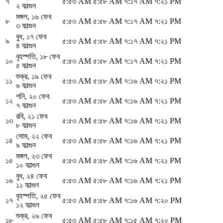
৭
৫:৫৩ AM
৫:৫৮ AM
৭:১৭ AM
৭:২১ PM
২ ফাল্গুন
মঙ্গল
,
১৬ ফেব
৮
৫:৫৩ AM
৫:৫৮ AM
৭:১৭ AM
৭:২১ PM
৩ ফাল্গুন
বুধ
,
১৭ ফেব
৯
৫:৫৩ AM
৫:৫৮ AM
৭:১৭ AM
৭:২১ PM
৪ ফাল্গুন
বৃহস্পতি
,
১৮ ফেব
১০
৫:৫৩ AM
৫:৫৮ AM
৭:১৭ AM
৭:২১ PM
৫ ফাল্গুন
শুক্র
,
১৯ ফেব
১১
৫:৫৩ AM
৫:৫৮ AM
৭:১৬ AM
৭:২১ PM
৬ ফাল্গুন
শনি
,
২০ ফেব
১২
৫:৫৩ AM
৫:৫৮ AM
৭:১৬ AM
৭:২১ PM
৭ ফাল্গুন
রবি
,
২১ ফেব
১৩
৫:৫৩ AM
৫:৫৮ AM
৭:১৬ AM
৭:২১ PM
৮ ফাল্গুন
সোম
,
২২ ফেব
১৪
৫:৫৩ AM
৫:৫৮ AM
৭:১৬ AM
৭:২১ PM
৯ ফাল্গুন
মঙ্গল
,
২৩ ফেব
১৫
৫:৫৩ AM
৫:৫৮ AM
৭:১৬ AM
৭:২১ PM
১০ ফাল্গুন
বুধ
,
২৪ ফেব
১৬
৫:৫৩ AM
৫:৫৮ AM
৭:১৬ AM
৭:২১ PM
১১ ফাল্গুন
বৃহস্পতি
,
২৫ ফেব
১৭
৫:৫৩ AM
৫:৫৮ AM
৭:১৬ AM
৭:২০ PM
১২ ফাল্গুন
শুক্র
,
২৬ ফেব
১৮
৫:৫৩ AM
৫:৫৮ AM
৭:১৫ AM
৭:২০ PM