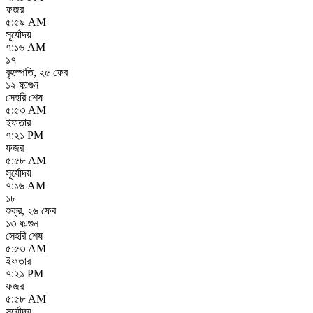
ফজর
৫:৫৯ AM
সূর্যোদয়
৭:১৬ AM
১৭
বৃহস্পতি
,
২৫ ফেব
১২ ফাল্গুন
সেহরি শেষ
৫:৫৩ AM
ইফতার
৭:২১ PM
ফজর
৫:৫৮ AM
সূর্যোদয়
৭:১৬ AM
১৮
শুক্র
,
২৬ ফেব
১৩ ফাল্গুন
সেহরি শেষ
৫:৫৩ AM
ইফতার
৭:২১ PM
ফজর
৫:৫৮ AM
সূর্যোদয়