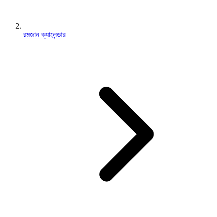
রমজান ক্যালেন্ডার