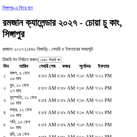
সিঙ্গাপুর-এ ফিরে যান
রমজান ক্যালেন্ডার ২০২৭ - চোয়া চু কাং,
সিঙ্গাপুর
রমজান ২০২৭ (১৪৪৮ হিজরি) - সেহরি ও ইফতারের সময়সূচি
হিজরি সন নির্বাচন করুন
:
দিন
তারিখ
সেহরি শেষ
ফজর
সূর্যোদয়
ইফতার
মঙ্গল
,
৯ ফেব
১
৫:৫৩ AM
৫:৫৮ AM
৭:১৮ AM
৭:২২ PM
২৬ মাঘ
বুধ
,
১০ ফেব
২
৫:৫৩ AM
৫:৫৮ AM
৭:১৮ AM
৭:২২ PM
২৭ মাঘ
বৃহস্পতি
,
১১ ফেব
৩
৫:৫৪ AM
৫:৫৯ AM
৭:১৮ AM
৭:২২ PM
২৮ মাঘ
শুক্র
,
১২ ফেব
৪
৫:৫৪ AM
৫:৫৯ AM
৭:১৮ AM
৭:২২ PM
২৯ মাঘ
শনি
,
১৩ ফেব
৫
৫:৫৪ AM
৫:৫৯ AM
৭:১৮ AM
৭:২২ PM
৩০ মাঘ
রবি
,
১৪ ফেব
৬
৫:৫৪ AM
৫:৫৯ AM
৭:১৮ AM
৭:২২ PM