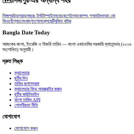
🗺️
সিঙ্গাপুর-এর অন্যান্য শহর
সিঙ্গাপুর
উডল্যান্ডস
জুরং ইস্ট
টাম্পাইনস
বেডক
গেইল্যাং
কাম্পং গ্লাম
ইশুন
আং মো
কিও
হৌগ্যাং
সেংকাং
পুংগোল
ক্লেমেন্টি
বুকিত বাটক
Bangla Date Today
আজকের বাংলা, ইংরেজি ও হিজরি তারিখ — বাংলা একাডেমির সরকারি ক্যালেন্ডার (২০১৯
সংশোধিত) অনুযায়ী।
দ্রুত লিঙ্ক
ক্যালেন্ডার
ছুটির দিন
তারিখ রূপান্তরক
ক্যালেন্ডার ফিড সাবস্ক্রাইব করুন
ছুটির কাউন্টডাউন
বাংলা তারিখ API
গোপনীয়তা নীতি
যোগাযোগ
যোগাযোগ করুন