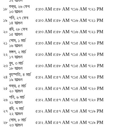
১২ ফাল্গুন
শুক্র
,
২৬ ফেব
১৮
৫:৫৩ AM
৫:৫৮ AM
৭:১৬ AM
৭:২১ PM
১৩ ফাল্গুন
শনি
,
২৭ ফেব
১৯
৫:৫৩ AM
৫:৫৮ AM
৭:১৬ AM
৭:২১ PM
১৪ ফাল্গুন
রবি
,
২৮ ফেব
২০
৫:৫৩ AM
৫:৫৮ AM
৭:১৬ AM
৭:২১ PM
১৫ ফাল্গুন
সোম
,
১ মার্চ
২১
৫:৫৩ AM
৫:৫৮ AM
৭:১৫ AM
৭:২০ PM
১৬ ফাল্গুন
মঙ্গল
,
২ মার্চ
২২
৫:৫৩ AM
৫:৫৮ AM
৭:১৫ AM
৭:২০ PM
১৭ ফাল্গুন
বুধ
,
৩ মার্চ
২৩
৫:৫৩ AM
৫:৫৮ AM
৭:১৫ AM
৭:২০ PM
১৮ ফাল্গুন
বৃহস্পতি
,
৪ মার্চ
২৪
৫:৫২ AM
৫:৫৭ AM
৭:১৫ AM
৭:২০ PM
১৯ ফাল্গুন
শুক্র
,
৫ মার্চ
২৫
৫:৫২ AM
৫:৫৭ AM
৭:১৪ AM
৭:২০ PM
২০ ফাল্গুন
শনি
,
৬ মার্চ
২৬
৫:৫২ AM
৫:৫৭ AM
৭:১৪ AM
৭:২০ PM
২১ ফাল্গুন
রবি
,
৭ মার্চ
২৭
৫:৫২ AM
৫:৫৭ AM
৭:১৪ AM
৭:১৯ PM
২২ ফাল্গুন
সোম
,
৮ মার্চ
২৮
৫:৫২ AM
৫:৫৭ AM
৭:১৪ AM
৭:১৯ PM
২৩ ফাল্গুন