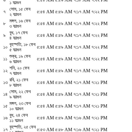
১ ফাল্গুন
সোম
,
১৫ ফেব
৭
৫:৫৪ AM
৫:৫৯ AM
৭:১৭ AM
৭:২২ PM
২ ফাল্গুন
মঙ্গল
,
১৬ ফেব
৮
৫:৫৪ AM
৫:৫৯ AM
৭:১৭ AM
৭:২২ PM
৩ ফাল্গুন
বুধ
,
১৭ ফেব
৯
৫:৫৪ AM
৫:৫৯ AM
৭:১৭ AM
৭:২২ PM
৪ ফাল্গুন
বৃহস্পতি
,
১৮ ফেব
১০
৫:৫৪ AM
৫:৫৯ AM
৭:১৭ AM
৭:২২ PM
৫ ফাল্গুন
শুক্র
,
১৯ ফেব
১১
৫:৫৪ AM
৫:৫৯ AM
৭:১৭ AM
৭:২২ PM
৬ ফাল্গুন
শনি
,
২০ ফেব
১২
৫:৫৪ AM
৫:৫৯ AM
৭:১৭ AM
৭:২২ PM
৭ ফাল্গুন
রবি
,
২১ ফেব
১৩
৫:৫৪ AM
৫:৫৯ AM
৭:১৭ AM
৭:২১ PM
৮ ফাল্গুন
সোম
,
২২ ফেব
১৪
৫:৫৪ AM
৫:৫৯ AM
৭:১৭ AM
৭:২১ PM
৯ ফাল্গুন
মঙ্গল
,
২৩ ফেব
১৫
৫:৫৪ AM
৫:৫৯ AM
৭:১৭ AM
৭:২১ PM
১০ ফাল্গুন
বুধ
,
২৪ ফেব
১৬
৫:৫৪ AM
৫:৫৯ AM
৭:১৬ AM
৭:২১ PM
১১ ফাল্গুন
বৃহস্পতি
,
২৫ ফেব
১৭
৫:৫৩ AM
৫:৫৮ AM
৭:১৬ AM
৭:২১ PM