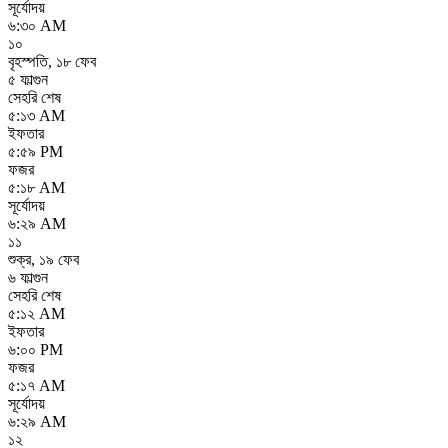
সূর্যোদয়
৬:৩০ AM
১০
বৃহস্পতি
,
১৮ ফেব
৫ ফাল্গুন
সেহরি শেষ
৫:১৩ AM
ইফতার
৫:৫৯ PM
ফজর
৫:১৮ AM
সূর্যোদয়
৬:২৯ AM
১১
শুক্র
,
১৯ ফেব
৬ ফাল্গুন
সেহরি শেষ
৫:১২ AM
ইফতার
৬:০০ PM
ফজর
৫:১৭ AM
সূর্যোদয়
৬:২৯ AM
১২