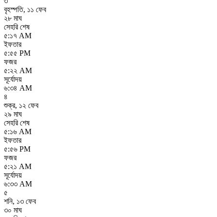
৩
বৃহস্পতি
,
১১ ফেব
২৮ মাঘ
সেহরি শেষ
৫:১৭ AM
ইফতার
৫:৫৫ PM
ফজর
৫:২২ AM
সূর্যোদয়
৬:৩৪ AM
৪
শুক্র
,
১২ ফেব
২৯ মাঘ
সেহরি শেষ
৫:১৬ AM
ইফতার
৫:৫৬ PM
ফজর
৫:২১ AM
সূর্যোদয়
৬:৩৩ AM
৫
শনি
,
১৩ ফেব
৩০ মাঘ