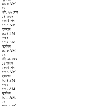
৬:২৩ AM
১৯
শনি
,
২৭ ফেব
১৪ ফাল্গুন
সেহরি শেষ
৫:০৭ AM
ইফতার
৬:০৪ PM
ফজর
৫:১২ AM
সূর্যোদয়
৬:২৩ AM
২০
রবি
,
২৮ ফেব
১৫ ফাল্গুন
সেহরি শেষ
৫:০৬ AM
ইফতার
৬:০৪ PM
ফজর
৫:১১ AM
সূর্যোদয়
৬:২২ AM
২১
সোম
,
১ মার্চ