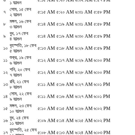
১ ফাল্গুন
সোম
,
১৫ ফেব
৭
৫:১৫ AM
৫:২০ AM
৬:৩১ AM
৫:৫৮ PM
২ ফাল্গুন
মঙ্গল
,
১৬ ফেব
৮
৫:১৪ AM
৫:১৯ AM
৬:৩১ AM
৫:৫৮ PM
৩ ফাল্গুন
বুধ
,
১৭ ফেব
৯
৫:১৪ AM
৫:১৯ AM
৬:৩০ AM
৫:৫৯ PM
৪ ফাল্গুন
বৃহস্পতি
,
১৮ ফেব
১০
৫:১৩ AM
৫:১৮ AM
৬:২৯ AM
৫:৫৯ PM
৫ ফাল্গুন
শুক্র
,
১৯ ফেব
১১
৫:১২ AM
৫:১৭ AM
৬:২৯ AM
৬:০০ PM
৬ ফাল্গুন
শনি
,
২০ ফেব
১২
৫:১২ AM
৫:১৭ AM
৬:২৮ AM
৬:০০ PM
৭ ফাল্গুন
রবি
,
২১ ফেব
১৩
৫:১১ AM
৫:১৬ AM
৬:২৭ AM
৬:০১ PM
৮ ফাল্গুন
সোম
,
২২ ফেব
১৪
৫:১১ AM
৫:১৬ AM
৬:২৭ AM
৬:০১ PM
৯ ফাল্গুন
মঙ্গল
,
২৩ ফেব
১৫
৫:১০ AM
৫:১৫ AM
৬:২৬ AM
৬:০২ PM
১০ ফাল্গুন
বুধ
,
২৪ ফেব
১৬
৫:০৯ AM
৫:১৪ AM
৬:২৫ AM
৬:০২ PM
১১ ফাল্গুন
বৃহস্পতি
,
২৫ ফেব
১৭
৫:০৮ AM
৫:১৩ AM
৬:২৪ AM
৬:০৩ PM