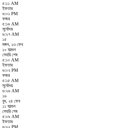
৫:১১ AM
ইফতার
৬:০১ PM
ফজর
৫:১৬ AM
সূর্যোদয়
৬:২৭ AM
১৫
মঙ্গল
,
২৩ ফেব
১০ ফাল্গুন
সেহরি শেষ
৫:১০ AM
ইফতার
৬:০২ PM
ফজর
৫:১৫ AM
সূর্যোদয়
৬:২৬ AM
১৬
বুধ
,
২৪ ফেব
১১ ফাল্গুন
সেহরি শেষ
৫:০৯ AM
ইফতার
৬:০২ PM