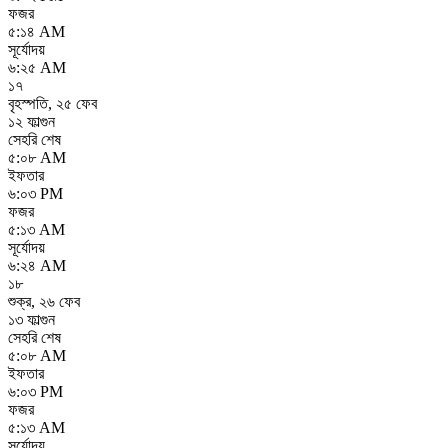
ফজর
৫:১৪ AM
সূর্যোদয়
৬:২৫ AM
১৭
বৃহস্পতি
,
২৫ ফেব
১২ ফাল্গুন
সেহরি শেষ
৫:০৮ AM
ইফতার
৬:০৩ PM
ফজর
৫:১৩ AM
সূর্যোদয়
৬:২৪ AM
১৮
শুক্র
,
২৬ ফেব
১৩ ফাল্গুন
সেহরি শেষ
৫:০৮ AM
ইফতার
৬:০৩ PM
ফজর
৫:১৩ AM
সূর্যোদয়