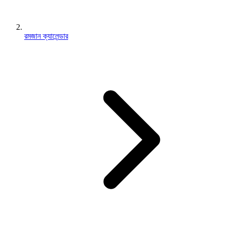
রমজান ক্যালেন্ডার