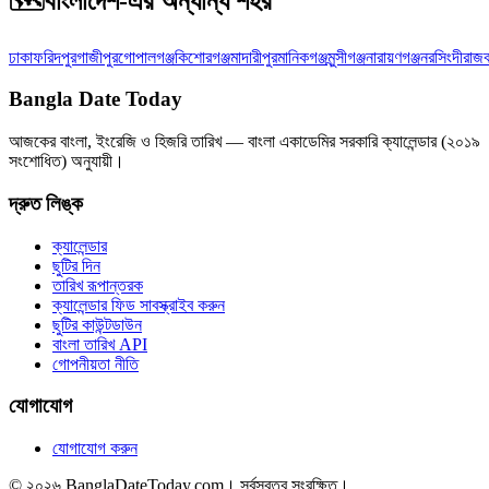
🗺️
বাংলাদেশ-এর অন্যান্য শহর
ঢাকা
ফরিদপুর
গাজীপুর
গোপালগঞ্জ
কিশোরগঞ্জ
মাদারীপুর
মানিকগঞ্জ
মুন্সীগঞ্জ
নারায়ণগঞ্জ
নরসিংদী
রাজব
Bangla Date Today
আজকের বাংলা, ইংরেজি ও হিজরি তারিখ — বাংলা একাডেমির সরকারি ক্যালেন্ডার (২০১৯
সংশোধিত) অনুযায়ী।
দ্রুত লিঙ্ক
ক্যালেন্ডার
ছুটির দিন
তারিখ রূপান্তরক
ক্যালেন্ডার ফিড সাবস্ক্রাইব করুন
ছুটির কাউন্টডাউন
বাংলা তারিখ API
গোপনীয়তা নীতি
যোগাযোগ
যোগাযোগ করুন
© ২০২৬ BanglaDateToday.com। সর্বস্বত্ব সংরক্ষিত।