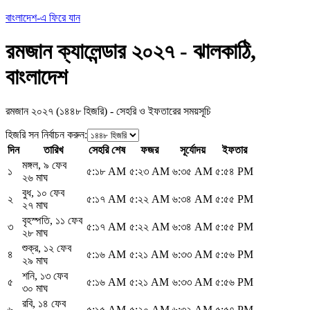
বাংলাদেশ-এ ফিরে যান
রমজান ক্যালেন্ডার ২০২৭ - ঝালকাঠি,
বাংলাদেশ
রমজান ২০২৭ (১৪৪৮ হিজরি) - সেহরি ও ইফতারের সময়সূচি
হিজরি সন নির্বাচন করুন
:
দিন
তারিখ
সেহরি শেষ
ফজর
সূর্যোদয়
ইফতার
মঙ্গল
,
৯ ফেব
১
৫:১৮ AM
৫:২৩ AM
৬:৩৫ AM
৫:৫৪ PM
২৬ মাঘ
বুধ
,
১০ ফেব
২
৫:১৭ AM
৫:২২ AM
৬:৩৪ AM
৫:৫৫ PM
২৭ মাঘ
বৃহস্পতি
,
১১ ফেব
৩
৫:১৭ AM
৫:২২ AM
৬:৩৪ AM
৫:৫৫ PM
২৮ মাঘ
শুক্র
,
১২ ফেব
৪
৫:১৬ AM
৫:২১ AM
৬:৩৩ AM
৫:৫৬ PM
২৯ মাঘ
শনি
,
১৩ ফেব
৫
৫:১৬ AM
৫:২১ AM
৬:৩৩ AM
৫:৫৬ PM
৩০ মাঘ
রবি
,
১৪ ফেব
৬
৫:১৫ AM
৫:২০ AM
৬:৩২ AM
৫:৫৭ PM