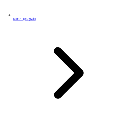
রমজান ক্যালেন্ডার