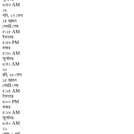
৬:৪৩ AM
১৯
শনি
,
২৭ ফেব
১৪ ফাল্গুন
সেহরি শেষ
৫:২৫ AM
ইফতার
৫:৫৯ PM
ফজর
৫:৩০ AM
সূর্যোদয়
৬:৪১ AM
২০
রবি
,
২৮ ফেব
১৫ ফাল্গুন
সেহরি শেষ
৫:২৪ AM
ইফতার
৬:০০ PM
ফজর
৫:২৯ AM
সূর্যোদয়
৬:৪০ AM
২১
সোম
,
১ মার্চ