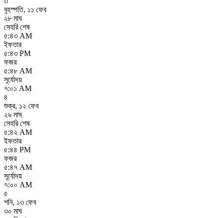
৩
বৃহস্পতি
,
১১ ফেব
২৮ মাঘ
সেহরি শেষ
৫:৪৩ AM
ইফতার
৫:৪৩ PM
ফজর
৫:৪৮ AM
সূর্যোদয়
৭:০১ AM
৪
শুক্র
,
১২ ফেব
২৯ মাঘ
সেহরি শেষ
৫:৪২ AM
ইফতার
৫:৪৪ PM
ফজর
৫:৪৭ AM
সূর্যোদয়
৭:০০ AM
৫
শনি
,
১৩ ফেব
৩০ মাঘ