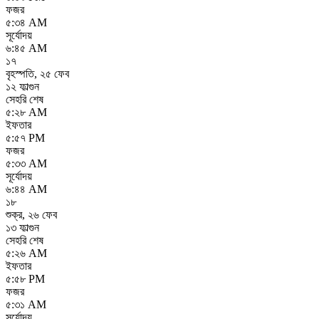
ফজর
৫:৩৪ AM
সূর্যোদয়
৬:৪৫ AM
১৭
বৃহস্পতি
,
২৫ ফেব
১২ ফাল্গুন
সেহরি শেষ
৫:২৮ AM
ইফতার
৫:৫৭ PM
ফজর
৫:৩৩ AM
সূর্যোদয়
৬:৪৪ AM
১৮
শুক্র
,
২৬ ফেব
১৩ ফাল্গুন
সেহরি শেষ
৫:২৬ AM
ইফতার
৫:৫৮ PM
ফজর
৫:৩১ AM
সূর্যোদয়