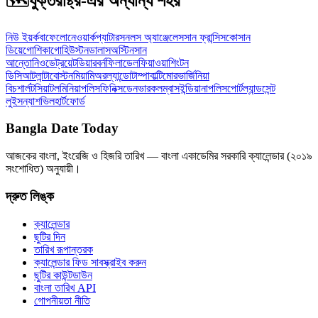
🗺️
যুক্তরাষ্ট্র-এর অন্যান্য শহর
নিউ ইয়র্ক
বাফেলো
নেওয়ার্ক
প্যাটারসন
লস অ্যাঞ্জেলেস
সান ফ্রান্সিসকো
সান
ডিয়েগো
শিকাগো
হিউস্টন
ডালাস
অস্টিন
সান
আন্তোনিও
ডেট্রয়েট
ডিয়ারবর্ন
ফিলাডেলফিয়া
ওয়াশিংটন
ডিসি
আটলান্টা
বোস্টন
মিয়ামি
অরল্যান্ডো
টাম্পা
বাল্টিমোর
ভার্জিনিয়া
বিচ
শার্লট
সিয়াটল
মিনিয়াপলিস
ফিনিক্স
ডেনভার
কলম্বাস
ইন্ডিয়ানাপলিস
পোর্টল্যান্ড
সেন্ট
লুইস
ন্যাশভিল
হার্টফোর্ড
Bangla Date Today
আজকের বাংলা, ইংরেজি ও হিজরি তারিখ — বাংলা একাডেমির সরকারি ক্যালেন্ডার (২০১৯
সংশোধিত) অনুযায়ী।
দ্রুত লিঙ্ক
ক্যালেন্ডার
ছুটির দিন
তারিখ রূপান্তরক
ক্যালেন্ডার ফিড সাবস্ক্রাইব করুন
ছুটির কাউন্টডাউন
বাংলা তারিখ API
গোপনীয়তা নীতি