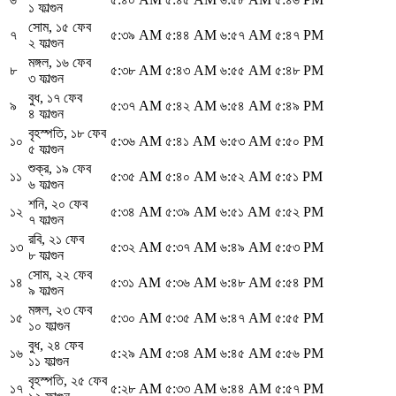
১ ফাল্গুন
সোম
,
১৫ ফেব
৭
৫:৩৯ AM
৫:৪৪ AM
৬:৫৭ AM
৫:৪৭ PM
২ ফাল্গুন
মঙ্গল
,
১৬ ফেব
৮
৫:৩৮ AM
৫:৪৩ AM
৬:৫৫ AM
৫:৪৮ PM
৩ ফাল্গুন
বুধ
,
১৭ ফেব
৯
৫:৩৭ AM
৫:৪২ AM
৬:৫৪ AM
৫:৪৯ PM
৪ ফাল্গুন
বৃহস্পতি
,
১৮ ফেব
১০
৫:৩৬ AM
৫:৪১ AM
৬:৫৩ AM
৫:৫০ PM
৫ ফাল্গুন
শুক্র
,
১৯ ফেব
১১
৫:৩৫ AM
৫:৪০ AM
৬:৫২ AM
৫:৫১ PM
৬ ফাল্গুন
শনি
,
২০ ফেব
১২
৫:৩৪ AM
৫:৩৯ AM
৬:৫১ AM
৫:৫২ PM
৭ ফাল্গুন
রবি
,
২১ ফেব
১৩
৫:৩২ AM
৫:৩৭ AM
৬:৪৯ AM
৫:৫৩ PM
৮ ফাল্গুন
সোম
,
২২ ফেব
১৪
৫:৩১ AM
৫:৩৬ AM
৬:৪৮ AM
৫:৫৪ PM
৯ ফাল্গুন
মঙ্গল
,
২৩ ফেব
১৫
৫:৩০ AM
৫:৩৫ AM
৬:৪৭ AM
৫:৫৫ PM
১০ ফাল্গুন
বুধ
,
২৪ ফেব
১৬
৫:২৯ AM
৫:৩৪ AM
৬:৪৫ AM
৫:৫৬ PM
১১ ফাল্গুন
বৃহস্পতি
,
২৫ ফেব
১৭
৫:২৮ AM
৫:৩৩ AM
৬:৪৪ AM
৫:৫৭ PM