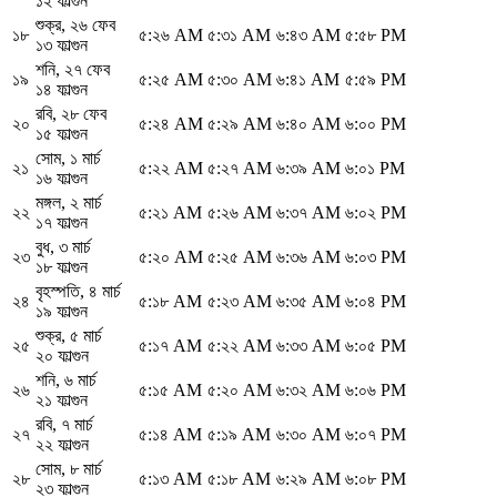
১২ ফাল্গুন
শুক্র
,
২৬ ফেব
১৮
৫:২৬ AM
৫:৩১ AM
৬:৪৩ AM
৫:৫৮ PM
১৩ ফাল্গুন
শনি
,
২৭ ফেব
১৯
৫:২৫ AM
৫:৩০ AM
৬:৪১ AM
৫:৫৯ PM
১৪ ফাল্গুন
রবি
,
২৮ ফেব
২০
৫:২৪ AM
৫:২৯ AM
৬:৪০ AM
৬:০০ PM
১৫ ফাল্গুন
সোম
,
১ মার্চ
২১
৫:২২ AM
৫:২৭ AM
৬:৩৯ AM
৬:০১ PM
১৬ ফাল্গুন
মঙ্গল
,
২ মার্চ
২২
৫:২১ AM
৫:২৬ AM
৬:৩৭ AM
৬:০২ PM
১৭ ফাল্গুন
বুধ
,
৩ মার্চ
২৩
৫:২০ AM
৫:২৫ AM
৬:৩৬ AM
৬:০৩ PM
১৮ ফাল্গুন
বৃহস্পতি
,
৪ মার্চ
২৪
৫:১৮ AM
৫:২৩ AM
৬:৩৫ AM
৬:০৪ PM
১৯ ফাল্গুন
শুক্র
,
৫ মার্চ
২৫
৫:১৭ AM
৫:২২ AM
৬:৩৩ AM
৬:০৫ PM
২০ ফাল্গুন
শনি
,
৬ মার্চ
২৬
৫:১৫ AM
৫:২০ AM
৬:৩২ AM
৬:০৬ PM
২১ ফাল্গুন
রবি
,
৭ মার্চ
২৭
৫:১৪ AM
৫:১৯ AM
৬:৩০ AM
৬:০৭ PM
২২ ফাল্গুন
সোম
,
৮ মার্চ
২৮
৫:১৩ AM
৫:১৮ AM
৬:২৯ AM
৬:০৮ PM
২৩ ফাল্গুন