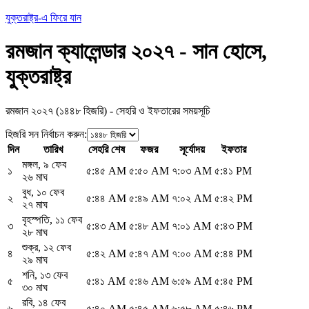
যুক্তরাষ্ট্র-এ ফিরে যান
রমজান ক্যালেন্ডার ২০২৭ - সান হোসে,
যুক্তরাষ্ট্র
রমজান ২০২৭ (১৪৪৮ হিজরি) - সেহরি ও ইফতারের সময়সূচি
হিজরি সন নির্বাচন করুন
:
দিন
তারিখ
সেহরি শেষ
ফজর
সূর্যোদয়
ইফতার
মঙ্গল
,
৯ ফেব
১
৫:৪৫ AM
৫:৫০ AM
৭:০৩ AM
৫:৪১ PM
২৬ মাঘ
বুধ
,
১০ ফেব
২
৫:৪৪ AM
৫:৪৯ AM
৭:০২ AM
৫:৪২ PM
২৭ মাঘ
বৃহস্পতি
,
১১ ফেব
৩
৫:৪৩ AM
৫:৪৮ AM
৭:০১ AM
৫:৪৩ PM
২৮ মাঘ
শুক্র
,
১২ ফেব
৪
৫:৪২ AM
৫:৪৭ AM
৭:০০ AM
৫:৪৪ PM
২৯ মাঘ
শনি
,
১৩ ফেব
৫
৫:৪১ AM
৫:৪৬ AM
৬:৫৯ AM
৫:৪৫ PM
৩০ মাঘ
রবি
,
১৪ ফেব
৬
৫:৪০ AM
৫:৪৫ AM
৬:৫৮ AM
৫:৪৬ PM