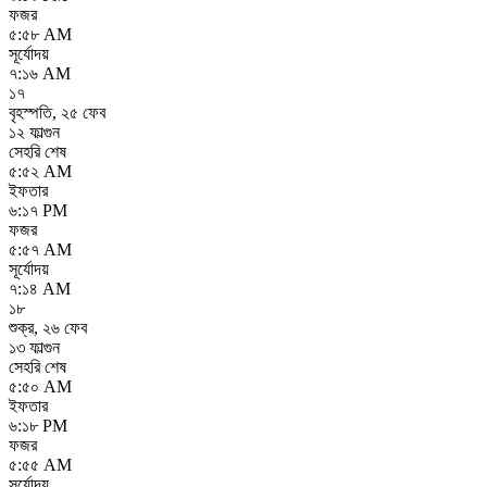
ফজর
৫:৫৮ AM
সূর্যোদয়
৭:১৬ AM
১৭
বৃহস্পতি
,
২৫ ফেব
১২ ফাল্গুন
সেহরি শেষ
৫:৫২ AM
ইফতার
৬:১৭ PM
ফজর
৫:৫৭ AM
সূর্যোদয়
৭:১৪ AM
১৮
শুক্র
,
২৬ ফেব
১৩ ফাল্গুন
সেহরি শেষ
৫:৫০ AM
ইফতার
৬:১৮ PM
ফজর
৫:৫৫ AM
সূর্যোদয়