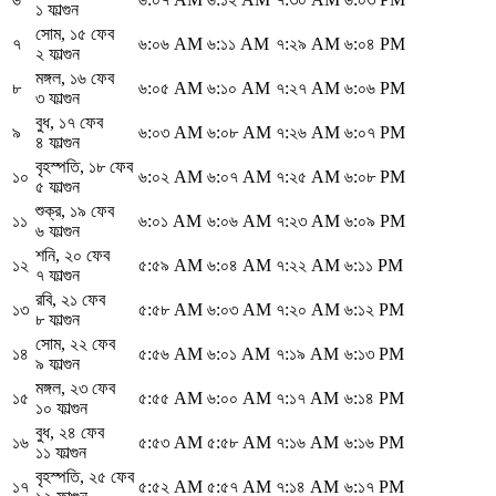
১ ফাল্গুন
সোম
,
১৫ ফেব
৭
৬:০৬ AM
৬:১১ AM
৭:২৯ AM
৬:০৪ PM
২ ফাল্গুন
মঙ্গল
,
১৬ ফেব
৮
৬:০৫ AM
৬:১০ AM
৭:২৭ AM
৬:০৬ PM
৩ ফাল্গুন
বুধ
,
১৭ ফেব
৯
৬:০৩ AM
৬:০৮ AM
৭:২৬ AM
৬:০৭ PM
৪ ফাল্গুন
বৃহস্পতি
,
১৮ ফেব
১০
৬:০২ AM
৬:০৭ AM
৭:২৫ AM
৬:০৮ PM
৫ ফাল্গুন
শুক্র
,
১৯ ফেব
১১
৬:০১ AM
৬:০৬ AM
৭:২৩ AM
৬:০৯ PM
৬ ফাল্গুন
শনি
,
২০ ফেব
১২
৫:৫৯ AM
৬:০৪ AM
৭:২২ AM
৬:১১ PM
৭ ফাল্গুন
রবি
,
২১ ফেব
১৩
৫:৫৮ AM
৬:০৩ AM
৭:২০ AM
৬:১২ PM
৮ ফাল্গুন
সোম
,
২২ ফেব
১৪
৫:৫৬ AM
৬:০১ AM
৭:১৯ AM
৬:১৩ PM
৯ ফাল্গুন
মঙ্গল
,
২৩ ফেব
১৫
৫:৫৫ AM
৬:০০ AM
৭:১৭ AM
৬:১৪ PM
১০ ফাল্গুন
বুধ
,
২৪ ফেব
১৬
৫:৫৩ AM
৫:৫৮ AM
৭:১৬ AM
৬:১৬ PM
১১ ফাল্গুন
বৃহস্পতি
,
২৫ ফেব
১৭
৫:৫২ AM
৫:৫৭ AM
৭:১৪ AM
৬:১৭ PM