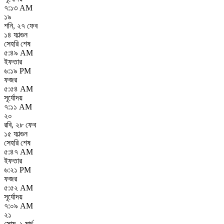
৭:১৩ AM
১৯
শনি
,
২৭ ফেব
১৪ ফাল্গুন
সেহরি শেষ
৫:৪৯ AM
ইফতার
৬:১৯ PM
ফজর
৫:৫৪ AM
সূর্যোদয়
৭:১১ AM
২০
রবি
,
২৮ ফেব
১৫ ফাল্গুন
সেহরি শেষ
৫:৪৭ AM
ইফতার
৬:২১ PM
ফজর
৫:৫২ AM
সূর্যোদয়
৭:০৯ AM
২১
সোম
,
১ মার্চ