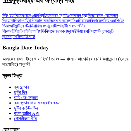
🗺️
যুক্তরাষ্ট্র-এর অন্যান্য শহর
নিউ ইয়র্ক
বাফেলো
নেওয়ার্ক
প্যাটারসন
লস অ্যাঞ্জেলেস
সান ফ্রান্সিসকো
সান হোসে
সান
ডিয়েগো
শিকাগো
হিউস্টন
ডালাস
অস্টিন
সান আন্তোনিও
ডিয়ারবর্ন
ফিলাডেলফিয়া
ওয়াশিংটন
ডিসি
আটলান্টা
বোস্টন
মিয়ামি
অরল্যান্ডো
টাম্পা
বাল্টিমোর
ভার্জিনিয়া
বিচ
শার্লট
সিয়াটল
মিনিয়াপলিস
ফিনিক্স
ডেনভার
কলম্বাস
ইন্ডিয়ানাপলিস
পোর্টল্যান্ড
সেন্ট
লুইস
ন্যাশভিল
হার্টফোর্ড
Bangla Date Today
আজকের বাংলা, ইংরেজি ও হিজরি তারিখ — বাংলা একাডেমির সরকারি ক্যালেন্ডার (২০১৯
সংশোধিত) অনুযায়ী।
দ্রুত লিঙ্ক
ক্যালেন্ডার
ছুটির দিন
তারিখ রূপান্তরক
ক্যালেন্ডার ফিড সাবস্ক্রাইব করুন
ছুটির কাউন্টডাউন
বাংলা তারিখ API
গোপনীয়তা নীতি
যোগাযোগ