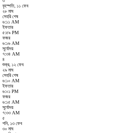
৩
বৃহস্পতি
,
১১ ফেব
২৮ মাঘ
সেহরি শেষ
৬:১১ AM
ইফতার
৫:৫৯ PM
ফজর
৬:১৬ AM
সূর্যোদয়
৭:৩৪ AM
৪
শুক্র
,
১২ ফেব
২৯ মাঘ
সেহরি শেষ
৬:১০ AM
ইফতার
৬:০১ PM
ফজর
৬:১৫ AM
সূর্যোদয়
৭:৩৩ AM
৫
শনি
,
১৩ ফেব
৩০ মাঘ