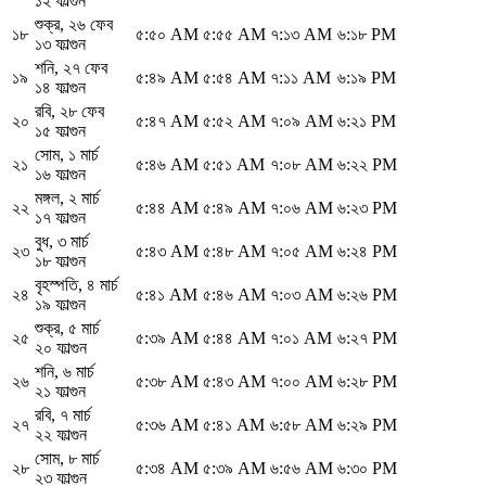
১২ ফাল্গুন
শুক্র
,
২৬ ফেব
১৮
৫:৫০ AM
৫:৫৫ AM
৭:১৩ AM
৬:১৮ PM
১৩ ফাল্গুন
শনি
,
২৭ ফেব
১৯
৫:৪৯ AM
৫:৫৪ AM
৭:১১ AM
৬:১৯ PM
১৪ ফাল্গুন
রবি
,
২৮ ফেব
২০
৫:৪৭ AM
৫:৫২ AM
৭:০৯ AM
৬:২১ PM
১৫ ফাল্গুন
সোম
,
১ মার্চ
২১
৫:৪৬ AM
৫:৫১ AM
৭:০৮ AM
৬:২২ PM
১৬ ফাল্গুন
মঙ্গল
,
২ মার্চ
২২
৫:৪৪ AM
৫:৪৯ AM
৭:০৬ AM
৬:২৩ PM
১৭ ফাল্গুন
বুধ
,
৩ মার্চ
২৩
৫:৪৩ AM
৫:৪৮ AM
৭:০৫ AM
৬:২৪ PM
১৮ ফাল্গুন
বৃহস্পতি
,
৪ মার্চ
২৪
৫:৪১ AM
৫:৪৬ AM
৭:০৩ AM
৬:২৬ PM
১৯ ফাল্গুন
শুক্র
,
৫ মার্চ
২৫
৫:৩৯ AM
৫:৪৪ AM
৭:০১ AM
৬:২৭ PM
২০ ফাল্গুন
শনি
,
৬ মার্চ
২৬
৫:৩৮ AM
৫:৪৩ AM
৭:০০ AM
৬:২৮ PM
২১ ফাল্গুন
রবি
,
৭ মার্চ
২৭
৫:৩৬ AM
৫:৪১ AM
৬:৫৮ AM
৬:২৯ PM
২২ ফাল্গুন
সোম
,
৮ মার্চ
২৮
৫:৩৪ AM
৫:৩৯ AM
৬:৫৬ AM
৬:৩০ PM
২৩ ফাল্গুন