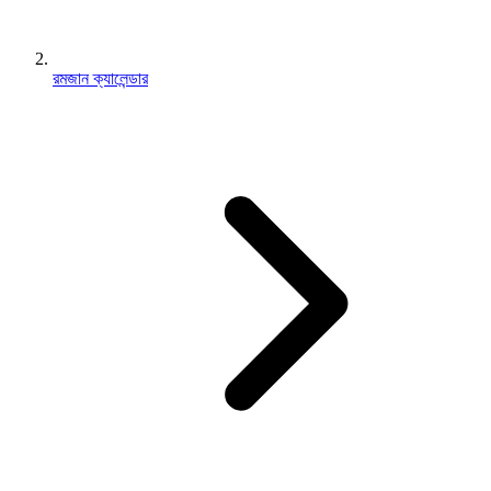
রমজান ক্যালেন্ডার