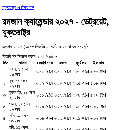
যুক্তরাষ্ট্র-এ ফিরে যান
রমজান ক্যালেন্ডার ২০২৭ - ডেট্রয়েট,
যুক্তরাষ্ট্র
রমজান ২০২৭ (১৪৪৮ হিজরি) - সেহরি ও ইফতারের সময়সূচি
হিজরি সন নির্বাচন করুন
:
দিন
তারিখ
সেহরি শেষ
ফজর
সূর্যোদয়
ইফতার
মঙ্গল
,
৯ ফেব
১
৬:১৩ AM
৬:১৮ AM
৭:৩৭ AM
৫:৫৭ PM
২৬ মাঘ
বুধ
,
১০ ফেব
২
৬:১২ AM
৬:১৭ AM
৭:৩৫ AM
৫:৫৮ PM
২৭ মাঘ
বৃহস্পতি
,
১১ ফেব
৩
৬:১১ AM
৬:১৬ AM
৭:৩৪ AM
৫:৫৯ PM
২৮ মাঘ
শুক্র
,
১২ ফেব
৪
৬:১০ AM
৬:১৫ AM
৭:৩৩ AM
৬:০১ PM
২৯ মাঘ
শনি
,
১৩ ফেব
৫
৬:০৮ AM
৬:১৩ AM
৭:৩১ AM
৬:০২ PM
৩০ মাঘ
রবি
,
১৪ ফেব
৬
৬:০৭ AM
৬:১২ AM
৭:৩০ AM
৬:০৩ PM