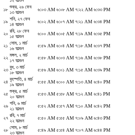
১২ ফাল্গুন
শুক্র
,
২৬ ফেব
১৮
৬:০৩ AM
৬:০৮ AM
৭:২২ AM
৬:৩৩ PM
১৩ ফাল্গুন
শনি
,
২৭ ফেব
১৯
৬:০২ AM
৬:০৭ AM
৭:২১ AM
৬:৩৪ PM
১৪ ফাল্গুন
রবি
,
২৮ ফেব
২০
৬:০০ AM
৬:০৫ AM
৭:১৯ AM
৬:৩৫ PM
১৫ ফাল্গুন
সোম
,
১ মার্চ
২১
৫:৫৯ AM
৬:০৪ AM
৭:১৮ AM
৬:৩৭ PM
১৬ ফাল্গুন
মঙ্গল
,
২ মার্চ
২২
৫:৫৮ AM
৬:০৩ AM
৭:১৬ AM
৬:৩৮ PM
১৭ ফাল্গুন
বুধ
,
৩ মার্চ
২৩
৫:৫৬ AM
৬:০১ AM
৭:১৫ AM
৬:৩৯ PM
১৮ ফাল্গুন
বৃহস্পতি
,
৪ মার্চ
২৪
৫:৫৫ AM
৬:০০ AM
৭:১৩ AM
৬:৪০ PM
১৯ ফাল্গুন
শুক্র
,
৫ মার্চ
২৫
৫:৫৩ AM
৫:৫৮ AM
৭:১২ AM
৬:৪১ PM
২০ ফাল্গুন
শনি
,
৬ মার্চ
২৬
৫:৫২ AM
৫:৫৭ AM
৭:১০ AM
৬:৪২ PM
২১ ফাল্গুন
রবি
,
৭ মার্চ
২৭
৫:৫০ AM
৫:৫৫ AM
৭:০৯ AM
৬:৪৩ PM
২২ ফাল্গুন
সোম
,
৮ মার্চ
২৮
৫:৪৯ AM
৫:৫৪ AM
৭:০৭ AM
৬:৪৪ PM
২৩ ফাল্গুন