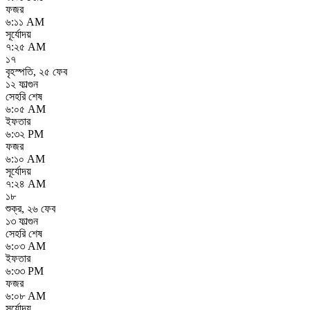
ফজর
৬:১১ AM
সূর্যোদয়
৭:২৫ AM
১৭
বৃহস্পতি
,
২৫ ফেব
১২ ফাল্গুন
সেহরি শেষ
৬:০৫ AM
ইফতার
৬:৩২ PM
ফজর
৬:১০ AM
সূর্যোদয়
৭:২৪ AM
১৮
শুক্র
,
২৬ ফেব
১৩ ফাল্গুন
সেহরি শেষ
৬:০৩ AM
ইফতার
৬:৩৩ PM
ফজর
৬:০৮ AM
সূর্যোদয়