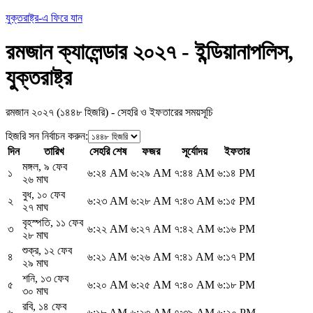
যুক্তরাষ্ট্র-এ ফিরে যান
রমজান ক্যালেন্ডার ২০২৭ - ইন্ডিয়ানাপলিস,
যুক্তরাষ্ট্র
রমজান ২০২৭ (১৪৪৮ হিজরি) - সেহরি ও ইফতারের সময়সূচি
হিজরি সন নির্বাচন করুন
:
দিন
তারিখ
সেহরি শেষ
ফজর
সূর্যোদয়
ইফতার
মঙ্গল
,
৯ ফেব
১
৬:২৪ AM
৬:২৯ AM
৭:৪৪ AM
৬:১৪ PM
২৬ মাঘ
বুধ
,
১০ ফেব
২
৬:২৩ AM
৬:২৮ AM
৭:৪৩ AM
৬:১৫ PM
২৭ মাঘ
বৃহস্পতি
,
১১ ফেব
৩
৬:২২ AM
৬:২৭ AM
৭:৪২ AM
৬:১৬ PM
২৮ মাঘ
শুক্র
,
১২ ফেব
৪
৬:২১ AM
৬:২৬ AM
৭:৪১ AM
৬:১৭ PM
২৯ মাঘ
শনি
,
১৩ ফেব
৫
৬:২০ AM
৬:২৫ AM
৭:৪০ AM
৬:১৮ PM
৩০ মাঘ
রবি
,
১৪ ফেব
৬
৬:১৮ AM
৬:২৩ AM
৭:৩৯ AM
৬:২০ PM