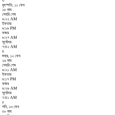
৩
বৃহস্পতি
,
১১ ফেব
২৮ মাঘ
সেহরি শেষ
৬:২২ AM
ইফতার
৬:১৬ PM
ফজর
৬:২৭ AM
সূর্যোদয়
৭:৪২ AM
৪
শুক্র
,
১২ ফেব
২৯ মাঘ
সেহরি শেষ
৬:২১ AM
ইফতার
৬:১৭ PM
ফজর
৬:২৬ AM
সূর্যোদয়
৭:৪১ AM
৫
শনি
,
১৩ ফেব
৩০ মাঘ