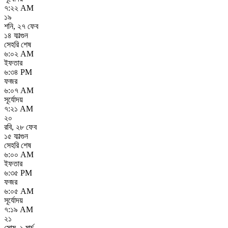
৭:২২ AM
১৯
শনি
,
২৭ ফেব
১৪ ফাল্গুন
সেহরি শেষ
৬:০২ AM
ইফতার
৬:৩৪ PM
ফজর
৬:০৭ AM
সূর্যোদয়
৭:২১ AM
২০
রবি
,
২৮ ফেব
১৫ ফাল্গুন
সেহরি শেষ
৬:০০ AM
ইফতার
৬:৩৫ PM
ফজর
৬:০৫ AM
সূর্যোদয়
৭:১৯ AM
২১
সোম
,
১ মার্চ