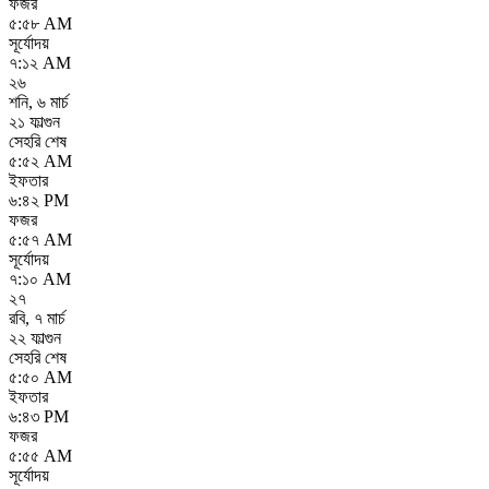
ফজর
৫:৫৮ AM
সূর্যোদয়
৭:১২ AM
২৬
শনি
,
৬ মার্চ
২১ ফাল্গুন
সেহরি শেষ
৫:৫২ AM
ইফতার
৬:৪২ PM
ফজর
৫:৫৭ AM
সূর্যোদয়
৭:১০ AM
২৭
রবি
,
৭ মার্চ
২২ ফাল্গুন
সেহরি শেষ
৫:৫০ AM
ইফতার
৬:৪৩ PM
ফজর
৫:৫৫ AM
সূর্যোদয়