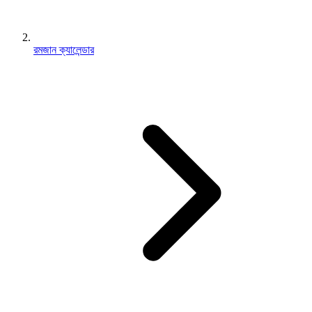
রমজান ক্যালেন্ডার