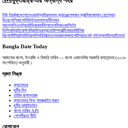
🗺️
যুক্তরাষ্ট্র-এর অন্যান্য শহর
নিউ ইয়র্ক
বাফেলো
নেওয়ার্ক
প্যাটারসন
লস অ্যাঞ্জেলেস
সান ফ্রান্সিসকো
সান হোসে
সান
ডিয়েগো
শিকাগো
হিউস্টন
ডালাস
অস্টিন
সান
আন্তোনিও
ডেট্রয়েট
ডিয়ারবর্ন
ফিলাডেলফিয়া
ওয়াশিংটন
ডিসি
আটলান্টা
বোস্টন
মিয়ামি
অরল্যান্ডো
টাম্পা
বাল্টিমোর
ভার্জিনিয়া
বিচ
শার্লট
সিয়াটল
মিনিয়াপলিস
ফিনিক্স
ডেনভার
কলম্বাস
পোর্টল্যান্ড
সেন্ট লুইস
ন্যাশভিল
হার্টফোর্ড
Bangla Date Today
আজকের বাংলা, ইংরেজি ও হিজরি তারিখ — বাংলা একাডেমির সরকারি ক্যালেন্ডার (২০১৯
সংশোধিত) অনুযায়ী।
দ্রুত লিঙ্ক
ক্যালেন্ডার
ছুটির দিন
তারিখ রূপান্তরক
ক্যালেন্ডার ফিড সাবস্ক্রাইব করুন
ছুটির কাউন্টডাউন
বাংলা তারিখ API
গোপনীয়তা নীতি
যোগাযোগ