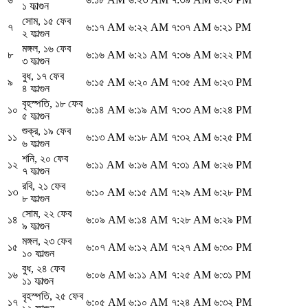
১ ফাল্গুন
সোম
,
১৫ ফেব
৭
৬:১৭ AM
৬:২২ AM
৭:৩৭ AM
৬:২১ PM
২ ফাল্গুন
মঙ্গল
,
১৬ ফেব
৮
৬:১৬ AM
৬:২১ AM
৭:৩৬ AM
৬:২২ PM
৩ ফাল্গুন
বুধ
,
১৭ ফেব
৯
৬:১৫ AM
৬:২০ AM
৭:৩৫ AM
৬:২৩ PM
৪ ফাল্গুন
বৃহস্পতি
,
১৮ ফেব
১০
৬:১৪ AM
৬:১৯ AM
৭:৩৩ AM
৬:২৪ PM
৫ ফাল্গুন
শুক্র
,
১৯ ফেব
১১
৬:১৩ AM
৬:১৮ AM
৭:৩২ AM
৬:২৫ PM
৬ ফাল্গুন
শনি
,
২০ ফেব
১২
৬:১১ AM
৬:১৬ AM
৭:৩১ AM
৬:২৬ PM
৭ ফাল্গুন
রবি
,
২১ ফেব
১৩
৬:১০ AM
৬:১৫ AM
৭:২৯ AM
৬:২৮ PM
৮ ফাল্গুন
সোম
,
২২ ফেব
১৪
৬:০৯ AM
৬:১৪ AM
৭:২৮ AM
৬:২৯ PM
৯ ফাল্গুন
মঙ্গল
,
২৩ ফেব
১৫
৬:০৭ AM
৬:১২ AM
৭:২৭ AM
৬:৩০ PM
১০ ফাল্গুন
বুধ
,
২৪ ফেব
১৬
৬:০৬ AM
৬:১১ AM
৭:২৫ AM
৬:৩১ PM
১১ ফাল্গুন
বৃহস্পতি
,
২৫ ফেব
১৭
৬:০৫ AM
৬:১০ AM
৭:২৪ AM
৬:৩২ PM