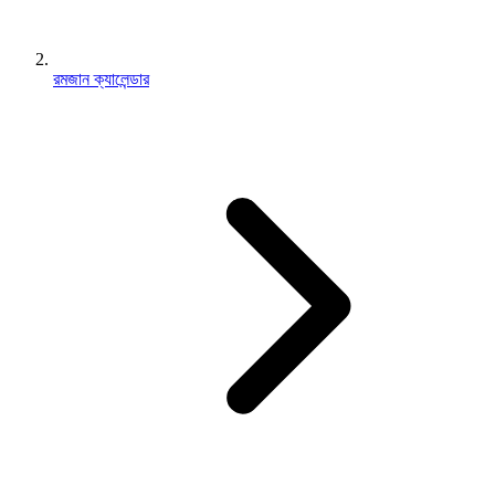
রমজান ক্যালেন্ডার