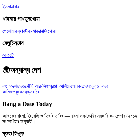
ইসলামাবাদ
খাইবার পাখতুনখোয়া
পেশোয়ার
অ্যাবটাবাদ
মারদান
মিংগোরা
বেলুচিস্তান
কোয়েটা
🌍
অন্যান্য দেশ
বাংলাদেশ
ভারত
সৌদি আরব
সিঙ্গাপুর
মালয়েশিয়া
ওমান
কাতার
সংযুক্ত আরব
আমিরাত
কুয়েত
যুক্তরাষ্ট্র
Bangla Date Today
আজকের বাংলা, ইংরেজি ও হিজরি তারিখ — বাংলা একাডেমির সরকারি ক্যালেন্ডার (২০১৯
সংশোধিত) অনুযায়ী।
দ্রুত লিঙ্ক