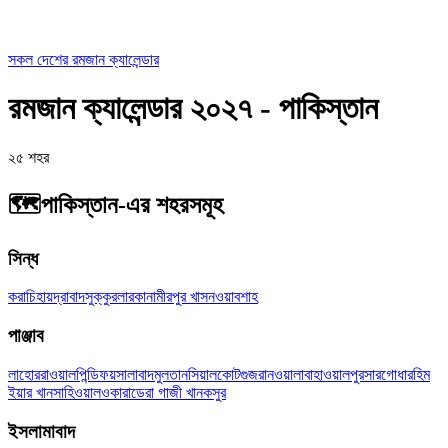
সকল দেশের রমজান ক্যালেন্ডার
রমজান ক্যালেন্ডার ২০২৭ - পাকিস্তান
২৫ শহর
🗺️
পাকিস্তান-এর শহরসমূহ
সিন্ধ
করাচি
হায়দ্রাবাদ
সুক্কুর
লারকানা
মীরপুর খাস
নওয়াবশাহ
পাঞ্জাব
লাহোর
রাওয়ালপিন্ডি
ফয়সালাবাদ
মুলতান
সিয়ালকোট
গুজরানওয়ালা
বাহাওয়ালপুর
সারগোধা
রহিম
ইয়ার খান
সাহিওয়াল
ওকারা
ডেরা গাজী খান
কসুর
ইসলামাবাদ