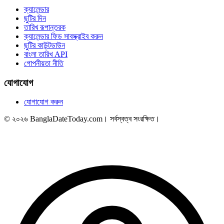
ক্যালেন্ডার
ছুটির দিন
তারিখ রূপান্তরক
ক্যালেন্ডার ফিড সাবস্ক্রাইব করুন
ছুটির কাউন্টডাউন
বাংলা তারিখ API
গোপনীয়তা নীতি
যোগাযোগ
যোগাযোগ করুন
© ২০২৬ BanglaDateToday.com। সর্বস্বত্ব সংরক্ষিত।