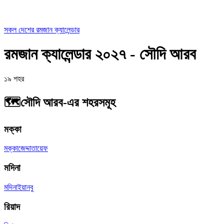
সকল দেশের রমজান ক্যালেন্ডার
রমজান ক্যালেন্ডার ২০২৭ - সৌদি আরব
১৯ শহর
🗺️
সৌদি আরব-এর শহরসমূহ
মক্কা
মক্কা
জেদ্দা
তায়েফ
মদিনা
মদিনা
ইয়ানবু
রিয়াদ