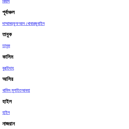
রিয়াদ
পূর্বাঞ্চল
দাম্মাম
হুফুফ
আল খোবার
জুবাইল
তাবুক
তাবুক
কাসিম
বুরাইদাহ
আসির
খামিস মুশাইত
আবহা
হাইল
হাইল
নাজরান