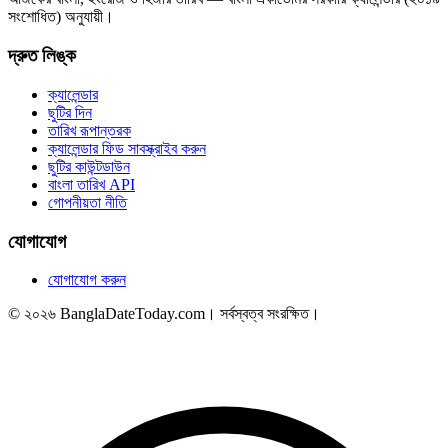
সংশোধিত) অনুযায়ী।
দ্রুত লিঙ্ক
ক্যালেন্ডার
ছুটির দিন
তারিখ রূপান্তরক
ক্যালেন্ডার ফিড সাবস্ক্রাইব করুন
ছুটির কাউন্টডাউন
বাংলা তারিখ API
গোপনীয়তা নীতি
যোগাযোগ
যোগাযোগ করুন
© ২০২৬ BanglaDateToday.com। সর্বস্বত্ব সংরক্ষিত।