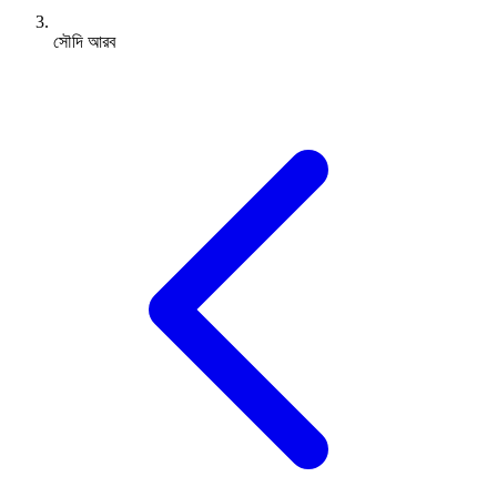
সৌদি আরব