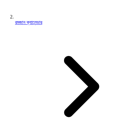
রমজান ক্যালেন্ডার