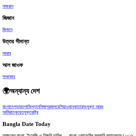
নাজরান
জিজান
জিজান
উত্তর সীমান্ত
আরার
আল জাওফ
সাকাকাহ
🌍
অন্যান্য দেশ
বাংলাদেশ
ভারত
পাকিস্তান
সিঙ্গাপুর
মালয়েশিয়া
ওমান
কাতার
সংযুক্ত আরব
আমিরাত
কুয়েত
যুক্তরাষ্ট্র
Bangla Date Today
আজকের বাংলা, ইংরেজি ও হিজরি তারিখ — বাংলা একাডেমির সরকারি ক্যালেন্ডার (২০১৯