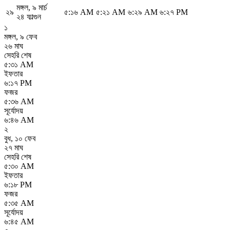
মঙ্গল
,
৯ মার্চ
২৯
৫:১৬ AM
৫:২১ AM
৬:২৯ AM
৬:২৭ PM
২৪ ফাল্গুন
১
মঙ্গল
,
৯ ফেব
২৬ মাঘ
সেহরি শেষ
৫:৩১ AM
ইফতার
৬:১৭ PM
ফজর
৫:৩৬ AM
সূর্যোদয়
৬:৪৬ AM
২
বুধ
,
১০ ফেব
২৭ মাঘ
সেহরি শেষ
৫:৩০ AM
ইফতার
৬:১৮ PM
ফজর
৫:৩৫ AM
সূর্যোদয়
৬:৪৫ AM