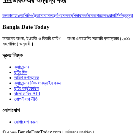
🗺️
ভারত-এর অন্যান্য শহর
কলকাতা
হাওড়া
শিলিগুড়ি
আসানসোল
দুর্গাপুর
মালদা
মুর্শিদাবাদ
বর্ধমান
আগরতলা
গুয়াহাটি
দিল্লি
মুম্ব
Bangla Date Today
আজকের বাংলা, ইংরেজি ও হিজরি তারিখ — বাংলা একাডেমির সরকারি ক্যালেন্ডার (২০১৯
সংশোধিত) অনুযায়ী।
দ্রুত লিঙ্ক
ক্যালেন্ডার
ছুটির দিন
তারিখ রূপান্তরক
ক্যালেন্ডার ফিড সাবস্ক্রাইব করুন
ছুটির কাউন্টডাউন
বাংলা তারিখ API
গোপনীয়তা নীতি
যোগাযোগ
যোগাযোগ করুন
© ২০২৬ BanglaDateToday.com। সর্বস্বত্ব সংরক্ষিত।