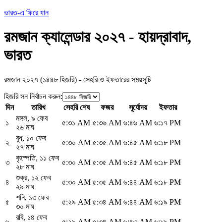
ভারত-এ ফিরে যান
রমজান ক্যালেন্ডার ২০২৭ - হায়দ্রাবাদ,
ভারত
রমজান ২০২৭ (১৪৪৮ হিজরি) - সেহরি ও ইফতারের সময়সূচি
হিজরি সন নির্বাচন করুন
:
দিন
তারিখ
সেহরি শেষ
ফজর
সূর্যোদয়
ইফতার
মঙ্গল
,
৯ ফেব
১
৫:৩১ AM
৫:৩৬ AM
৬:৪৬ AM
৬:১৭ PM
২৬ মাঘ
বুধ
,
১০ ফেব
২
৫:৩০ AM
৫:৩৫ AM
৬:৪৫ AM
৬:১৮ PM
২৭ মাঘ
বৃহস্পতি
,
১১ ফেব
৩
৫:৩০ AM
৫:৩৫ AM
৬:৪৫ AM
৬:১৮ PM
২৮ মাঘ
শুক্র
,
১২ ফেব
৪
৫:৩০ AM
৫:৩৫ AM
৬:৪৪ AM
৬:১৮ PM
২৯ মাঘ
শনি
,
১৩ ফেব
৫
৫:২৯ AM
৫:৩৪ AM
৬:৪৪ AM
৬:১৯ PM
৩০ মাঘ
রবি
,
১৪ ফেব
৬
৫:২৯ AM
৫:৩৪ AM
৬:৪৩ AM
৬:১৯ PM