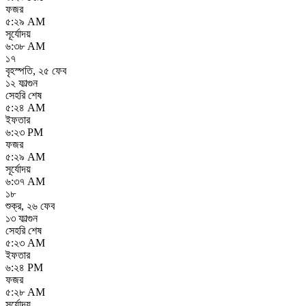
ফজর
৫:২৯ AM
সূর্যোদয়
৬:৩৮ AM
১৭
বৃহস্পতি
,
২৫ ফেব
১২ ফাল্গুন
সেহরি শেষ
৫:২৪ AM
ইফতার
৬:২৩ PM
ফজর
৫:২৯ AM
সূর্যোদয়
৬:৩৭ AM
১৮
শুক্র
,
২৬ ফেব
১৩ ফাল্গুন
সেহরি শেষ
৫:২৩ AM
ইফতার
৬:২৪ PM
ফজর
৫:২৮ AM
সূর্যোদয়