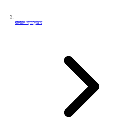
রমজান ক্যালেন্ডার