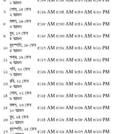
১ ফাল্গুন
সোম
,
১৫ ফেব
৭
৫:২৯ AM
৫:৩৪ AM
৬:৪৩ AM
৬:২০ PM
২ ফাল্গুন
মঙ্গল
,
১৬ ফেব
৮
৫:২৮ AM
৫:৩৩ AM
৬:৪২ AM
৬:২০ PM
৩ ফাল্গুন
বুধ
,
১৭ ফেব
৯
৫:২৮ AM
৫:৩৩ AM
৬:৪২ AM
৬:২০ PM
৪ ফাল্গুন
বৃহস্পতি
,
১৮ ফেব
১০
৫:২৭ AM
৫:৩২ AM
৬:৪১ AM
৬:২১ PM
৫ ফাল্গুন
শুক্র
,
১৯ ফেব
১১
৫:২৭ AM
৫:৩২ AM
৬:৪১ AM
৬:২১ PM
৬ ফাল্গুন
শনি
,
২০ ফেব
১২
৫:২৬ AM
৫:৩১ AM
৬:৪০ AM
৬:২২ PM
৭ ফাল্গুন
রবি
,
২১ ফেব
১৩
৫:২৬ AM
৫:৩১ AM
৬:৪০ AM
৬:২২ PM
৮ ফাল্গুন
সোম
,
২২ ফেব
১৪
৫:২৫ AM
৫:৩০ AM
৬:৩৯ AM
৬:২২ PM
৯ ফাল্গুন
মঙ্গল
,
২৩ ফেব
১৫
৫:২৫ AM
৫:৩০ AM
৬:৩৯ AM
৬:২৩ PM
১০ ফাল্গুন
বুধ
,
২৪ ফেব
১৬
৫:২৪ AM
৫:২৯ AM
৬:৩৮ AM
৬:২৩ PM
১১ ফাল্গুন
বৃহস্পতি
,
২৫ ফেব
১৭
৫:২৪ AM
৫:২৯ AM
৬:৩৭ AM
৬:২৩ PM