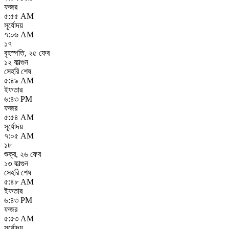
ফজর
৫:৫৫ AM
সূর্যোদয়
৭:০৬ AM
১৭
বৃহস্পতি
,
২৫ ফেব
১২ ফাল্গুন
সেহরি শেষ
৫:৪৯ AM
ইফতার
৬:৪৩ PM
ফজর
৫:৫৪ AM
সূর্যোদয়
৭:০৫ AM
১৮
শুক্র
,
২৬ ফেব
১৩ ফাল্গুন
সেহরি শেষ
৫:৪৮ AM
ইফতার
৬:৪৩ PM
ফজর
৫:৫৩ AM
সূর্যোদয়