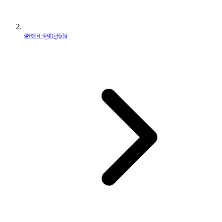
রমজান ক্যালেন্ডার