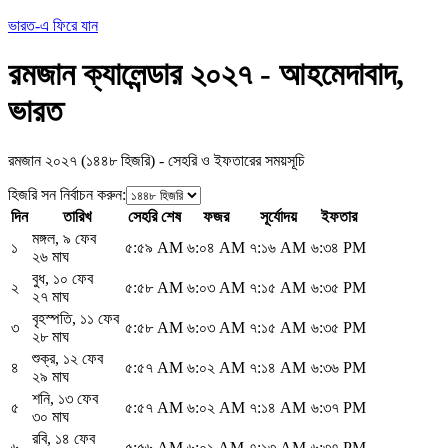
ভারত-এ ফিরে যান
রমজান ক্যালেন্ডার ২০২৭ - আহমেদাবাদ,
ভারত
রমজান ২০২৭ (১৪৪৮ হিজরি) - সেহরি ও ইফতারের সময়সূচি
হিজরি সন নির্বাচন করুন
:
দিন
তারিখ
সেহরি শেষ
ফজর
সূর্যোদয়
ইফতার
মঙ্গল
,
৯ ফেব
১
৫:৫৯ AM
৬:০৪ AM
৭:১৬ AM
৬:৩৪ PM
২৬ মাঘ
বুধ
,
১০ ফেব
২
৫:৫৮ AM
৬:০৩ AM
৭:১৫ AM
৬:৩৫ PM
২৭ মাঘ
বৃহস্পতি
,
১১ ফেব
৩
৫:৫৮ AM
৬:০৩ AM
৭:১৫ AM
৬:৩৫ PM
২৮ মাঘ
শুক্র
,
১২ ফেব
৪
৫:৫৭ AM
৬:০২ AM
৭:১৪ AM
৬:৩৬ PM
২৯ মাঘ
শনি
,
১৩ ফেব
৫
৫:৫৭ AM
৬:০২ AM
৭:১৪ AM
৬:৩৭ PM
৩০ মাঘ
রবি
,
১৪ ফেব
৬
৫:৫৬ AM
৬:০১ AM
৭:১৩ AM
৬:৩৭ PM