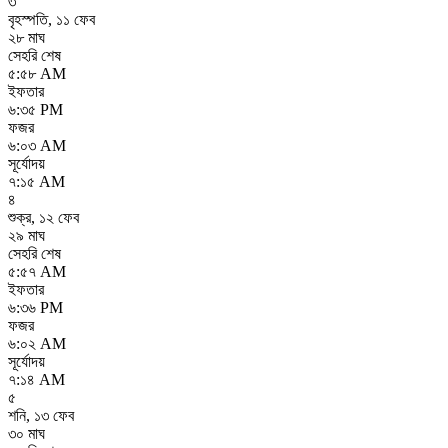
৩
বৃহস্পতি
,
১১ ফেব
২৮ মাঘ
সেহরি শেষ
৫:৫৮ AM
ইফতার
৬:৩৫ PM
ফজর
৬:০৩ AM
সূর্যোদয়
৭:১৫ AM
৪
শুক্র
,
১২ ফেব
২৯ মাঘ
সেহরি শেষ
৫:৫৭ AM
ইফতার
৬:৩৬ PM
ফজর
৬:০২ AM
সূর্যোদয়
৭:১৪ AM
৫
শনি
,
১৩ ফেব
৩০ মাঘ