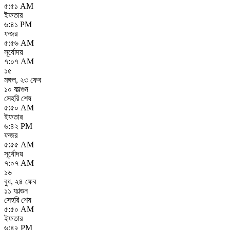
৫:৫১ AM
ইফতার
৬:৪১ PM
ফজর
৫:৫৬ AM
সূর্যোদয়
৭:০৭ AM
১৫
মঙ্গল
,
২৩ ফেব
১০ ফাল্গুন
সেহরি শেষ
৫:৫০ AM
ইফতার
৬:৪২ PM
ফজর
৫:৫৫ AM
সূর্যোদয়
৭:০৭ AM
১৬
বুধ
,
২৪ ফেব
১১ ফাল্গুন
সেহরি শেষ
৫:৫০ AM
ইফতার
৬:৪২ PM