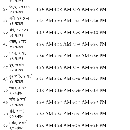
১২ ফাল্গুন
শুক্র
,
২৬ ফেব
১৮
৫:৪৮ AM
৫:৫৩ AM
৭:০৪ AM
৬:৪৩ PM
১৩ ফাল্গুন
শনি
,
২৭ ফেব
১৯
৫:৪৭ AM
৫:৫২ AM
৭:০৩ AM
৬:৪৪ PM
১৪ ফাল্গুন
রবি
,
২৮ ফেব
২০
৫:৪৭ AM
৫:৫২ AM
৭:০৩ AM
৬:৪৪ PM
১৫ ফাল্গুন
সোম
,
১ মার্চ
২১
৫:৪৬ AM
৫:৫১ AM
৭:০২ AM
৬:৪৫ PM
১৬ ফাল্গুন
মঙ্গল
,
২ মার্চ
২২
৫:৪৫ AM
৫:৫০ AM
৭:০১ AM
৬:৪৫ PM
১৭ ফাল্গুন
বুধ
,
৩ মার্চ
২৩
৫:৪৪ AM
৫:৪৯ AM
৭:০০ AM
৬:৪৬ PM
১৮ ফাল্গুন
বৃহস্পতি
,
৪ মার্চ
২৪
৫:৪৩ AM
৫:৪৮ AM
৬:৫৯ AM
৬:৪৬ PM
১৯ ফাল্গুন
শুক্র
,
৫ মার্চ
২৫
৫:৪৩ AM
৫:৪৮ AM
৬:৫৮ AM
৬:৪৭ PM
২০ ফাল্গুন
শনি
,
৬ মার্চ
২৬
৫:৪২ AM
৫:৪৭ AM
৬:৫৭ AM
৬:৪৭ PM
২১ ফাল্গুন
রবি
,
৭ মার্চ
২৭
৫:৪১ AM
৫:৪৬ AM
৬:৫৬ AM
৬:৪৭ PM
২২ ফাল্গুন
সোম
,
৮ মার্চ
২৮
৫:৪০ AM
৫:৪৫ AM
৬:৫৬ AM
৬:৪৮ PM
২৩ ফাল্গুন