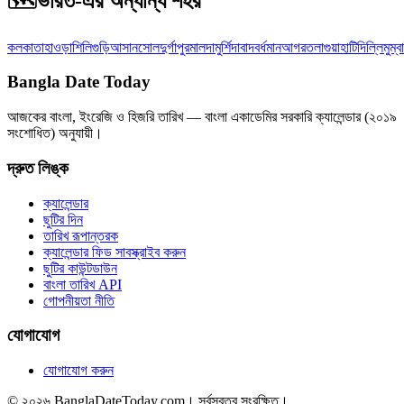
🗺️
ভারত-এর অন্যান্য শহর
কলকাতা
হাওড়া
শিলিগুড়ি
আসানসোল
দুর্গাপুর
মালদা
মুর্শিদাবাদ
বর্ধমান
আগরতলা
গুয়াহাটি
দিল্লি
মুম্ব
Bangla Date Today
আজকের বাংলা, ইংরেজি ও হিজরি তারিখ — বাংলা একাডেমির সরকারি ক্যালেন্ডার (২০১৯
সংশোধিত) অনুযায়ী।
দ্রুত লিঙ্ক
ক্যালেন্ডার
ছুটির দিন
তারিখ রূপান্তরক
ক্যালেন্ডার ফিড সাবস্ক্রাইব করুন
ছুটির কাউন্টডাউন
বাংলা তারিখ API
গোপনীয়তা নীতি
যোগাযোগ
যোগাযোগ করুন
© ২০২৬ BanglaDateToday.com। সর্বস্বত্ব সংরক্ষিত।