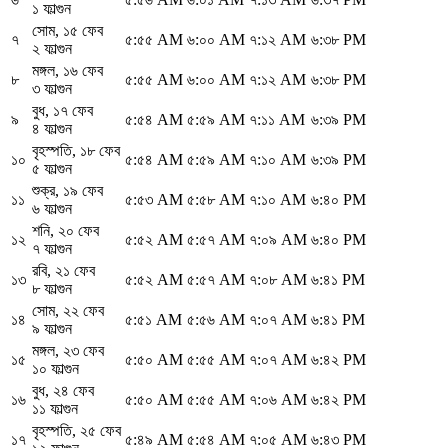
১ ফাল্গুন
সোম
,
১৫ ফেব
৭
৫:৫৫ AM
৬:০০ AM
৭:১২ AM
৬:৩৮ PM
২ ফাল্গুন
মঙ্গল
,
১৬ ফেব
৮
৫:৫৫ AM
৬:০০ AM
৭:১২ AM
৬:৩৮ PM
৩ ফাল্গুন
বুধ
,
১৭ ফেব
৯
৫:৫৪ AM
৫:৫৯ AM
৭:১১ AM
৬:৩৯ PM
৪ ফাল্গুন
বৃহস্পতি
,
১৮ ফেব
১০
৫:৫৪ AM
৫:৫৯ AM
৭:১০ AM
৬:৩৯ PM
৫ ফাল্গুন
শুক্র
,
১৯ ফেব
১১
৫:৫৩ AM
৫:৫৮ AM
৭:১০ AM
৬:৪০ PM
৬ ফাল্গুন
শনি
,
২০ ফেব
১২
৫:৫২ AM
৫:৫৭ AM
৭:০৯ AM
৬:৪০ PM
৭ ফাল্গুন
রবি
,
২১ ফেব
১৩
৫:৫২ AM
৫:৫৭ AM
৭:০৮ AM
৬:৪১ PM
৮ ফাল্গুন
সোম
,
২২ ফেব
১৪
৫:৫১ AM
৫:৫৬ AM
৭:০৭ AM
৬:৪১ PM
৯ ফাল্গুন
মঙ্গল
,
২৩ ফেব
১৫
৫:৫০ AM
৫:৫৫ AM
৭:০৭ AM
৬:৪২ PM
১০ ফাল্গুন
বুধ
,
২৪ ফেব
১৬
৫:৫০ AM
৫:৫৫ AM
৭:০৬ AM
৬:৪২ PM
১১ ফাল্গুন
বৃহস্পতি
,
২৫ ফেব
১৭
৫:৪৯ AM
৫:৫৪ AM
৭:০৫ AM
৬:৪৩ PM