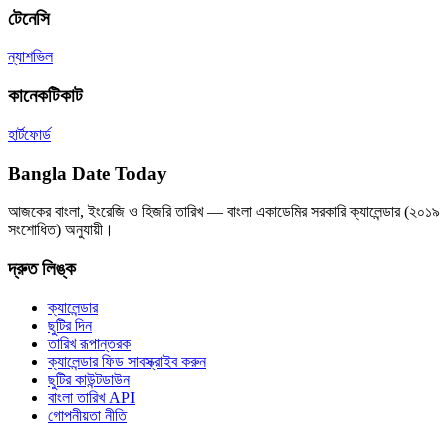
টেনেসি
ন্যাশভিল
কানেকটিকাট
হার্টফোর্ড
Bangla Date Today
আজকের বাংলা, ইংরেজি ও হিজরি তারিখ — বাংলা একাডেমির সরকারি ক্যালেন্ডার (২০১৯
সংশোধিত) অনুযায়ী।
দ্রুত লিঙ্ক
ক্যালেন্ডার
ছুটির দিন
তারিখ রূপান্তরক
ক্যালেন্ডার ফিড সাবস্ক্রাইব করুন
ছুটির কাউন্টডাউন
বাংলা তারিখ API
গোপনীয়তা নীতি