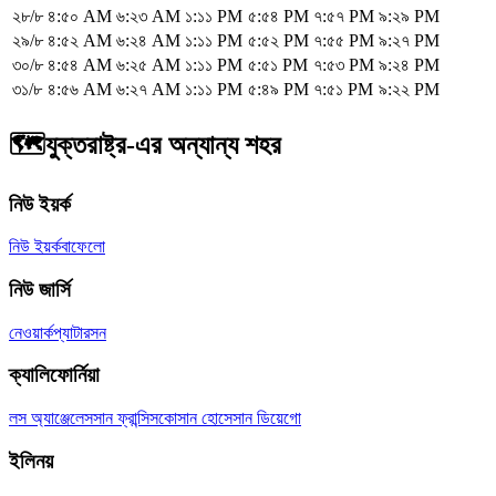
২৮/৮
৪:৫০ AM
৬:২৩ AM
১:১১ PM
৫:৫৪ PM
৭:৫৭ PM
৯:২৯ PM
২৯/৮
৪:৫২ AM
৬:২৪ AM
১:১১ PM
৫:৫২ PM
৭:৫৫ PM
৯:২৭ PM
৩০/৮
৪:৫৪ AM
৬:২৫ AM
১:১১ PM
৫:৫১ PM
৭:৫৩ PM
৯:২৪ PM
৩১/৮
৪:৫৬ AM
৬:২৭ AM
১:১১ PM
৫:৪৯ PM
৭:৫১ PM
৯:২২ PM
🗺️
যুক্তরাষ্ট্র-এর অন্যান্য শহর
নিউ ইয়র্ক
নিউ ইয়র্ক
বাফেলো
নিউ জার্সি
নেওয়ার্ক
প্যাটারসন
ক্যালিফোর্নিয়া
লস অ্যাঞ্জেলেস
সান ফ্রান্সিসকো
সান হোসে
সান ডিয়েগো
ইলিনয়