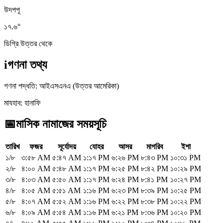
উ
দ
প
পূ
১৭.৬
°
ডিগ্রি উত্তর থেকে
i
গণনা তথ্য
গণনা পদ্ধতি
:
আইএসএনএ (উত্তর আমেরিকা)
মাযহাব
:
হানাফি
📅
মাসিক নামাজের সময়সূচি
তারিখ
ফজর
সূর্যোদয়
যোহর
আসর
মাগরিব
ইশা
১/৮
৩:৫৮ AM
৫:৪৭ AM
১:১৭ PM
৬:২৬ PM
৮:৪৩ PM
১০:৩১ PM
২/৮
৪:০০ AM
৫:৪৮ AM
১:১৭ PM
৬:২৫ PM
৮:৪২ PM
১০:২৯ PM
৩/৮
৪:০৩ AM
৫:৫০ AM
১:১৭ PM
৬:২৪ PM
৮:৪১ PM
১০:২৭ PM
৪/৮
৪:০৫ AM
৫:৫১ AM
১:১৬ PM
৬:২৩ PM
৮:৩৯ PM
১০:২৫ PM
৫/৮
৪:০৭ AM
৫:৫২ AM
১:১৬ PM
৬:২২ PM
৮:৩৮ PM
১০:২২ PM
৬/৮
৪:০৯ AM
৫:৫৪ AM
১:১৬ PM
৬:২১ PM
৮:৩৬ PM
১০:২০ PM