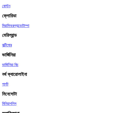
বোস্টন
ফ্লোরিডা
মিয়ামি
অরল্যান্ডো
টাম্পা
মেরিল্যান্ড
বাল্টিমোর
ভার্জিনিয়া
ভার্জিনিয়া বিচ
নর্থ ক্যারোলাইনা
শার্লট
মিনেসোটা
মিনিয়াপলিস