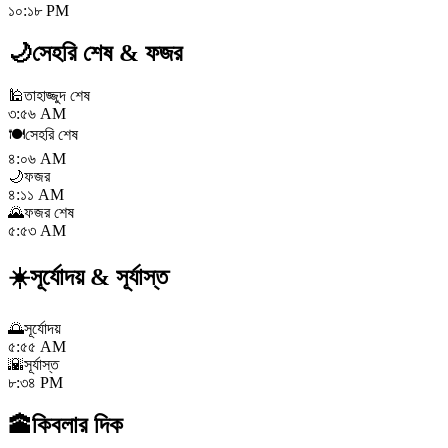
১০:১৮ PM
🌙
সেহরি শেষ
&
ফজর
🕌
তাহাজ্জুদ শেষ
৩:৫৬ AM
🍽️
সেহরি শেষ
৪:০৬ AM
🌙
ফজর
৪:১১ AM
🌄
ফজর শেষ
৫:৫৩ AM
☀️
সূর্যোদয়
&
সূর্যাস্ত
🌅
সূর্যোদয়
৫:৫৫ AM
🌇
সূর্যাস্ত
৮:৩৪ PM
🕋
কিবলার দিক