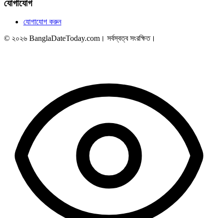
যোগাযোগ
যোগাযোগ করুন
© ২০২৬ BanglaDateToday.com। সর্বস্বত্ব সংরক্ষিত।