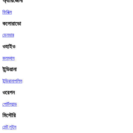
অ্যারিজোনা
ফিনিক্স
কলোরাডো
ডেনভার
ওহাইও
কলম্বাস
ইন্ডিয়ানা
ইন্ডিয়ানাপলিস
ওরেগন
পোর্টল্যান্ড
মিসৌরি
সেন্ট লুইস