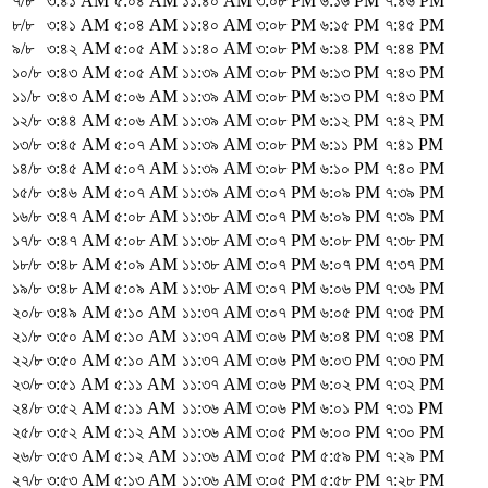
৭/৮
৩:৪১ AM
৫:০৪ AM
১১:৪০ AM
৩:০৮ PM
৬:১৬ PM
৭:৪৬ PM
৮/৮
৩:৪১ AM
৫:০৪ AM
১১:৪০ AM
৩:০৮ PM
৬:১৫ PM
৭:৪৫ PM
৯/৮
৩:৪২ AM
৫:০৫ AM
১১:৪০ AM
৩:০৮ PM
৬:১৪ PM
৭:৪৪ PM
১০/৮
৩:৪৩ AM
৫:০৫ AM
১১:৩৯ AM
৩:০৮ PM
৬:১৩ PM
৭:৪৩ PM
১১/৮
৩:৪৩ AM
৫:০৬ AM
১১:৩৯ AM
৩:০৮ PM
৬:১৩ PM
৭:৪৩ PM
১২/৮
৩:৪৪ AM
৫:০৬ AM
১১:৩৯ AM
৩:০৮ PM
৬:১২ PM
৭:৪২ PM
১৩/৮
৩:৪৫ AM
৫:০৭ AM
১১:৩৯ AM
৩:০৮ PM
৬:১১ PM
৭:৪১ PM
১৪/৮
৩:৪৫ AM
৫:০৭ AM
১১:৩৯ AM
৩:০৮ PM
৬:১০ PM
৭:৪০ PM
১৫/৮
৩:৪৬ AM
৫:০৭ AM
১১:৩৯ AM
৩:০৭ PM
৬:০৯ PM
৭:৩৯ PM
১৬/৮
৩:৪৭ AM
৫:০৮ AM
১১:৩৮ AM
৩:০৭ PM
৬:০৯ PM
৭:৩৯ PM
১৭/৮
৩:৪৭ AM
৫:০৮ AM
১১:৩৮ AM
৩:০৭ PM
৬:০৮ PM
৭:৩৮ PM
১৮/৮
৩:৪৮ AM
৫:০৯ AM
১১:৩৮ AM
৩:০৭ PM
৬:০৭ PM
৭:৩৭ PM
১৯/৮
৩:৪৮ AM
৫:০৯ AM
১১:৩৮ AM
৩:০৭ PM
৬:০৬ PM
৭:৩৬ PM
২০/৮
৩:৪৯ AM
৫:১০ AM
১১:৩৭ AM
৩:০৭ PM
৬:০৫ PM
৭:৩৫ PM
২১/৮
৩:৫০ AM
৫:১০ AM
১১:৩৭ AM
৩:০৬ PM
৬:০৪ PM
৭:৩৪ PM
২২/৮
৩:৫০ AM
৫:১০ AM
১১:৩৭ AM
৩:০৬ PM
৬:০৩ PM
৭:৩৩ PM
২৩/৮
৩:৫১ AM
৫:১১ AM
১১:৩৭ AM
৩:০৬ PM
৬:০২ PM
৭:৩২ PM
২৪/৮
৩:৫২ AM
৫:১১ AM
১১:৩৬ AM
৩:০৬ PM
৬:০১ PM
৭:৩১ PM
২৫/৮
৩:৫২ AM
৫:১২ AM
১১:৩৬ AM
৩:০৫ PM
৬:০০ PM
৭:৩০ PM
২৬/৮
৩:৫৩ AM
৫:১২ AM
১১:৩৬ AM
৩:০৫ PM
৫:৫৯ PM
৭:২৯ PM
২৭/৮
৩:৫৩ AM
৫:১৩ AM
১১:৩৬ AM
৩:০৫ PM
৫:৫৮ PM
৭:২৮ PM