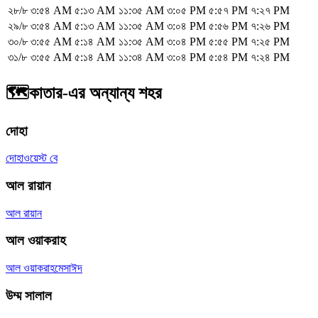
২৮/৮
৩:৫৪ AM
৫:১৩ AM
১১:৩৫ AM
৩:০৫ PM
৫:৫৭ PM
৭:২৭ PM
২৯/৮
৩:৫৪ AM
৫:১৩ AM
১১:৩৫ AM
৩:০৪ PM
৫:৫৬ PM
৭:২৬ PM
৩০/৮
৩:৫৫ AM
৫:১৪ AM
১১:৩৫ AM
৩:০৪ PM
৫:৫৫ PM
৭:২৫ PM
৩১/৮
৩:৫৫ AM
৫:১৪ AM
১১:৩৪ AM
৩:০৪ PM
৫:৫৪ PM
৭:২৪ PM
🗺️
কাতার-এর অন্যান্য শহর
দোহা
দোহা
ওয়েস্ট বে
আল রায়ান
আল রায়ান
আল ওয়াকরাহ
আল ওয়াকরাহ
মেসাঈদ
উম্ম সালাল