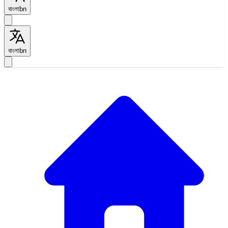
বাংলা
bn
বাংলা
bn