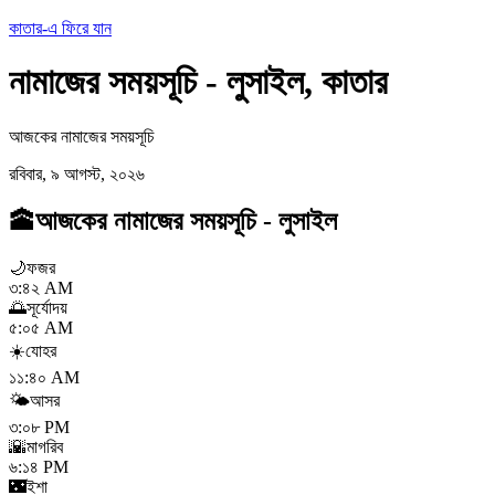
কাতার-এ ফিরে যান
নামাজের সময়সূচি - লুসাইল, কাতার
আজকের নামাজের সময়সূচি
রবিবার, ৯ আগস্ট, ২০২৬
🕋
আজকের নামাজের সময়সূচি
-
লুসাইল
🌙
ফজর
৩:৪২ AM
🌅
সূর্যোদয়
৫:০৫ AM
☀️
যোহর
১১:৪০ AM
🌤️
আসর
৩:০৮ PM
🌇
মাগরিব
৬:১৪ PM
🌃
ইশা