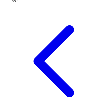
দুখান