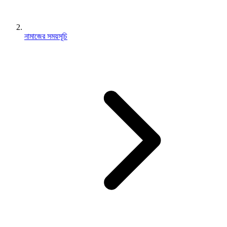
নামাজের সময়সূচি