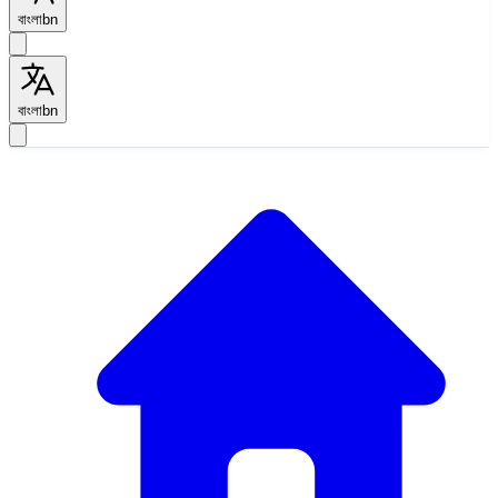
বাংলা
bn
বাংলা
bn