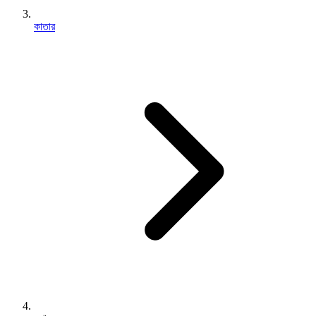
কাতার