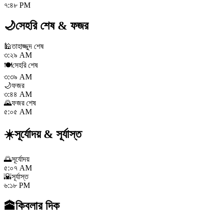
৭:৪৮ PM
🌙
সেহরি শেষ
&
ফজর
🕌
তাহাজ্জুদ শেষ
৩:২৯ AM
🍽️
সেহরি শেষ
৩:৩৯ AM
🌙
ফজর
৩:৪৪ AM
🌄
ফজর শেষ
৫:০৫ AM
☀️
সূর্যোদয়
&
সূর্যাস্ত
🌅
সূর্যোদয়
৫:০৭ AM
🌇
সূর্যাস্ত
৬:১৮ PM
🕋
কিবলার দিক