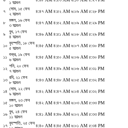
১ ফাল্গুন
সোম
,
১৫ ফেব
৭
৪:৪৭ AM
৪:৫২ AM
৬:০৯ AM
৫:২৮ PM
২ ফাল্গুন
মঙ্গল
,
১৬ ফেব
৮
৪:৪৭ AM
৪:৫২ AM
৬:০৯ AM
৫:২৯ PM
৩ ফাল্গুন
বুধ
,
১৭ ফেব
৯
৪:৪৬ AM
৪:৫১ AM
৬:০৮ AM
৫:২৯ PM
৪ ফাল্গুন
বৃহস্পতি
,
১৮ ফেব
১০
৪:৪৫ AM
৪:৫০ AM
৬:০৭ AM
৫:৩০ PM
৫ ফাল্গুন
শুক্র
,
১৯ ফেব
১১
৪:৪৫ AM
৪:৫০ AM
৬:০৬ AM
৫:৩০ PM
৬ ফাল্গুন
শনি
,
২০ ফেব
১২
৪:৪৪ AM
৪:৪৯ AM
৬:০৬ AM
৫:৩১ PM
৭ ফাল্গুন
রবি
,
২১ ফেব
১৩
৪:৪৩ AM
৪:৪৮ AM
৬:০৫ AM
৫:৩২ PM
৮ ফাল্গুন
সোম
,
২২ ফেব
১৪
৪:৪২ AM
৪:৪৭ AM
৬:০৪ AM
৫:৩২ PM
৯ ফাল্গুন
মঙ্গল
,
২৩ ফেব
১৫
৪:৪২ AM
৪:৪৭ AM
৬:০৩ AM
৫:৩৩ PM
১০ ফাল্গুন
বুধ
,
২৪ ফেব
১৬
৪:৪১ AM
৪:৪৬ AM
৬:০২ AM
৫:৩৩ PM
১১ ফাল্গুন
বৃহস্পতি
,
২৫ ফেব
১৭
৪:৪০ AM
৪:৪৫ AM
৬:০১ AM
৫:৩৪ PM