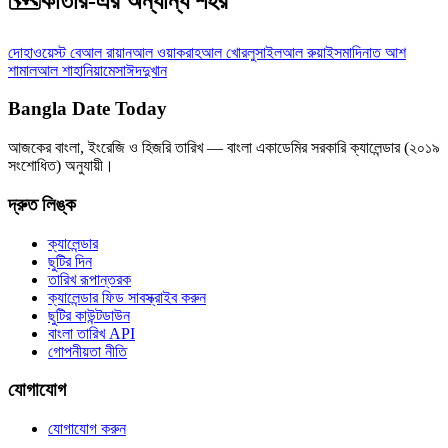
🗺️
কাতার-এর অন্যান্য শহর
দোহা
ওয়েস্ট বে
আল রায়ান
আল ওয়াকরাহ
আল খোর
লুসাইল
আল রুয়াইস
মাদিনাত আশ
শামাল
আল শাহানিয়া
মেসাঈদ
দুখান
Bangla Date Today
আজকের বাংলা, ইংরেজি ও হিজরি তারিখ — বাংলা একাডেমির সরকারি ক্যালেন্ডার (২০১৯
সংশোধিত) অনুযায়ী।
দ্রুত লিঙ্ক
ক্যালেন্ডার
ছুটির দিন
তারিখ রূপান্তরক
ক্যালেন্ডার ফিড সাবস্ক্রাইব করুন
ছুটির কাউন্টডাউন
বাংলা তারিখ API
গোপনীয়তা নীতি
যোগাযোগ
যোগাযোগ করুন