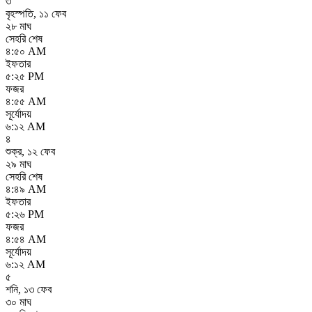
৩
বৃহস্পতি
,
১১ ফেব
২৮ মাঘ
সেহরি শেষ
৪:৫০ AM
ইফতার
৫:২৫ PM
ফজর
৪:৫৫ AM
সূর্যোদয়
৬:১২ AM
৪
শুক্র
,
১২ ফেব
২৯ মাঘ
সেহরি শেষ
৪:৪৯ AM
ইফতার
৫:২৬ PM
ফজর
৪:৫৪ AM
সূর্যোদয়
৬:১২ AM
৫
শনি
,
১৩ ফেব
৩০ মাঘ