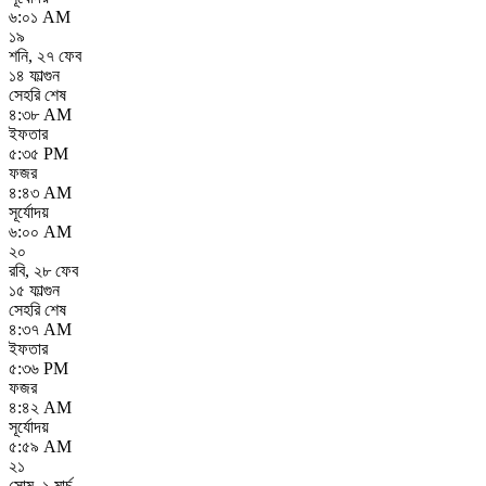
৬:০১ AM
১৯
শনি
,
২৭ ফেব
১৪ ফাল্গুন
সেহরি শেষ
৪:৩৮ AM
ইফতার
৫:৩৫ PM
ফজর
৪:৪৩ AM
সূর্যোদয়
৬:০০ AM
২০
রবি
,
২৮ ফেব
১৫ ফাল্গুন
সেহরি শেষ
৪:৩৭ AM
ইফতার
৫:৩৬ PM
ফজর
৪:৪২ AM
সূর্যোদয়
৫:৫৯ AM
২১
সোম
,
১ মার্চ