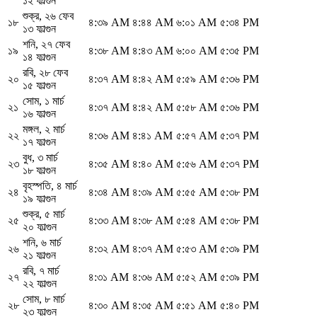
১২ ফাল্গুন
শুক্র
,
২৬ ফেব
১৮
৪:৩৯ AM
৪:৪৪ AM
৬:০১ AM
৫:৩৪ PM
১৩ ফাল্গুন
শনি
,
২৭ ফেব
১৯
৪:৩৮ AM
৪:৪৩ AM
৬:০০ AM
৫:৩৫ PM
১৪ ফাল্গুন
রবি
,
২৮ ফেব
২০
৪:৩৭ AM
৪:৪২ AM
৫:৫৯ AM
৫:৩৬ PM
১৫ ফাল্গুন
সোম
,
১ মার্চ
২১
৪:৩৭ AM
৪:৪২ AM
৫:৫৮ AM
৫:৩৬ PM
১৬ ফাল্গুন
মঙ্গল
,
২ মার্চ
২২
৪:৩৬ AM
৪:৪১ AM
৫:৫৭ AM
৫:৩৭ PM
১৭ ফাল্গুন
বুধ
,
৩ মার্চ
২৩
৪:৩৫ AM
৪:৪০ AM
৫:৫৬ AM
৫:৩৭ PM
১৮ ফাল্গুন
বৃহস্পতি
,
৪ মার্চ
২৪
৪:৩৪ AM
৪:৩৯ AM
৫:৫৫ AM
৫:৩৮ PM
১৯ ফাল্গুন
শুক্র
,
৫ মার্চ
২৫
৪:৩৩ AM
৪:৩৮ AM
৫:৫৪ AM
৫:৩৮ PM
২০ ফাল্গুন
শনি
,
৬ মার্চ
২৬
৪:৩২ AM
৪:৩৭ AM
৫:৫৩ AM
৫:৩৯ PM
২১ ফাল্গুন
রবি
,
৭ মার্চ
২৭
৪:৩১ AM
৪:৩৬ AM
৫:৫২ AM
৫:৩৯ PM
২২ ফাল্গুন
সোম
,
৮ মার্চ
২৮
৪:৩০ AM
৪:৩৫ AM
৫:৫১ AM
৫:৪০ PM
২৩ ফাল্গুন