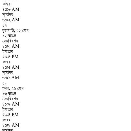
ফজর
৪:৪৬ AM
সূর্যোদয়
৬:০২ AM
১৭
বৃহস্পতি
,
২৫ ফেব
১২ ফাল্গুন
সেহরি শেষ
৪:৪০ AM
ইফতার
৫:৩৪ PM
ফজর
৪:৪৫ AM
সূর্যোদয়
৬:০১ AM
১৮
শুক্র
,
২৬ ফেব
১৩ ফাল্গুন
সেহরি শেষ
৪:৩৯ AM
ইফতার
৫:৩৪ PM
ফজর
৪:৪৪ AM
সূর্যোদয়