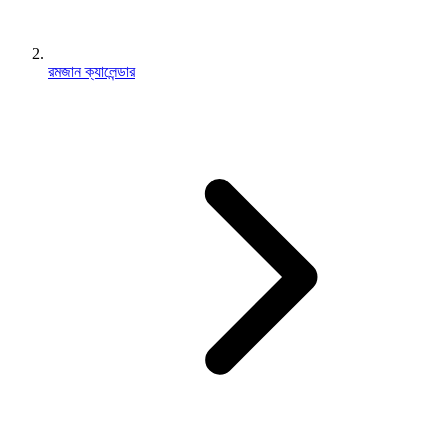
রমজান ক্যালেন্ডার