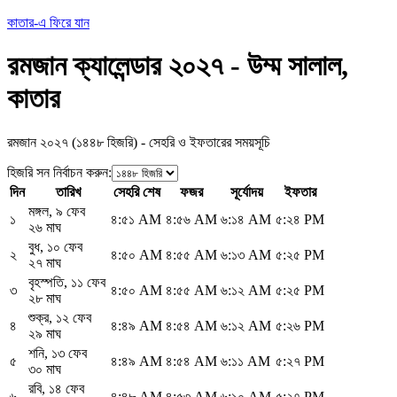
কাতার-এ ফিরে যান
রমজান ক্যালেন্ডার ২০২৭ - উম্ম সালাল,
কাতার
রমজান ২০২৭ (১৪৪৮ হিজরি) - সেহরি ও ইফতারের সময়সূচি
হিজরি সন নির্বাচন করুন
:
দিন
তারিখ
সেহরি শেষ
ফজর
সূর্যোদয়
ইফতার
মঙ্গল
,
৯ ফেব
১
৪:৫১ AM
৪:৫৬ AM
৬:১৪ AM
৫:২৪ PM
২৬ মাঘ
বুধ
,
১০ ফেব
২
৪:৫০ AM
৪:৫৫ AM
৬:১৩ AM
৫:২৫ PM
২৭ মাঘ
বৃহস্পতি
,
১১ ফেব
৩
৪:৫০ AM
৪:৫৫ AM
৬:১২ AM
৫:২৫ PM
২৮ মাঘ
শুক্র
,
১২ ফেব
৪
৪:৪৯ AM
৪:৫৪ AM
৬:১২ AM
৫:২৬ PM
২৯ মাঘ
শনি
,
১৩ ফেব
৫
৪:৪৯ AM
৪:৫৪ AM
৬:১১ AM
৫:২৭ PM
৩০ মাঘ
রবি
,
১৪ ফেব
৬
৪:৪৮ AM
৪:৫৩ AM
৬:১০ AM
৫:২৭ PM